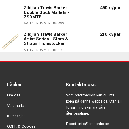
Zildjian Travis Barker
450 kr/par
Double Stick Mallets -
ZSDMTB
ARTIKELNUMMER 1880492
Zildjian Travis Barker
210 kr/par
Artist Series - Stars &
Straps Trumstockar
ARTIKELNUMMER 1880041
Zildjian - Inte bara cymbaler!
Zildjian är inte bara världens största cymbalstillverkare utan
även ett ledande märke på trumstockar & andra slagdon.
Zildjians stockar tillverkas i USA av förstklassiga råvaror &
Länkar
Kontakta oss
med otroligt noggrannhet.
Om oss
Som privatperson kan du inte
I Zildjians stocksortiment finner du mängder av innovativa
köpa på denna webbsida, utan all
modeller som är helt unika för Zildjian.
Varumärken
försäljning sker via våra
Märket är en storfavorit bland trumslagare världen över,
återförsäljare.
Kampanjer
proffs som hobbytrummisar.
E-post:
info@emnordic.se
GDPR & Cookies