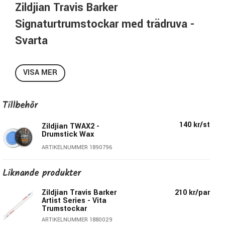
Zildjian Travis Barker
Signaturtrumstockar med trädruva -
Svarta
Svarta rumstockar av finaste kvalité designade
tillsammans med Travis Barker från b.la Blink 182.
VISA MER
Specifikationer Zildjian ZASTBLK:
Tillbehör
Diameter:
15,1mm
Längd:
415,9mm
140 kr/st
Zildjian TWAX2 -
Material
: Hickory
Drumstick Wax
Finish:
Svart (Black)
ARTIKELNUMMER 1890796
Druva
: Round
Material Druva:
Trä
Liknande produkter
Taper:
Short
Zildjian Travis Barker
210 kr/par
Modellbeteckning:
ZASTBLK
Artist Series - Vita
Pris per par
Trumstockar
ARTIKELNUMMER 1880029