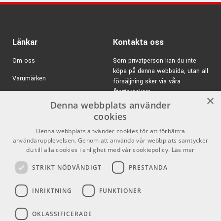
Zildjian är inte bara världens största cymbalstillverkare utan
även ett ledande märke på trumstockar & andra slagdon.
Zildjians stockar tillverkas i USA av förstklassiga råvaror &
med otroligt noggrannhet.
Länkar
Kontakta oss
I Zildjians stocksortiment finner du mängder av innovativa
Om oss
Som privatperson kan du inte
modeller som är helt unika för Zildjian.
köpa på denna webbsida, utan all
Märket är en storfavorit bland trumslagare världen över,
Varumärken
försäljning sker via våra
proffs som hobbytrummisar.
återförsäljare.
Kampanjer
×
Denna webbplats använder
E-post:
info@emnordic.se
GDPR & Cookies
cookies
Denna webbplats använder cookies för att förbättra
Försäljningsvillkor
användarupplevelsen. Genom att använda vår webbplats samtycker
Inlogg för återförsäljare
du till alla cookies i enlighet med vår cookiepolicy.
Läs mer
STRIKT NÖDVÄNDIGT
PRESTANDA
Pro Audio
Sociala medier
INRIKTNING
FUNKTIONER
Facebook
OKLASSIFICERADE
Instagram