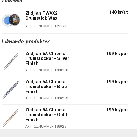
Tillbehör
Finish:
Rosa Metallic
Diameter:
14,2mm
140 kr/st
Zildjian TWAX2 -
Längd:
406,4mm
Drumstick Wax
Material
: Hickory
ARTIKELNUMMER 1890796
Druva
: Oval
Material Druva:
Trä
Liknande produkter
Taper:
Medium
Modellbeteckning:
Z5ACP
Zildjian 5A Chroma
199 kr/par
Trumstockar - Silver
Pris per par
Finish
ARTIKELNUMMER 1880250
Zildjian 5A Chroma
199 kr/par
Trumstockar - Blue
Finish
ARTIKELNUMMER 1880253
Zildjian 5A Chroma
199 kr/par
Trumstockar - Gold
Finish
ARTIKELNUMMER 1880251
Zildjian - Inte bara cymbaler!