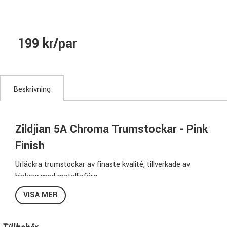
199 kr/par
Beskrivning
Zildjian 5A Chroma Trumstockar - Pink
Finish
Urläckra trumstockar av finaste kvalité, tillverkade av
hickory med metallicfärg.
Chroma-serien har oval trädruva.
VISA MER
Specifikationer Zildjian Z5ACP: