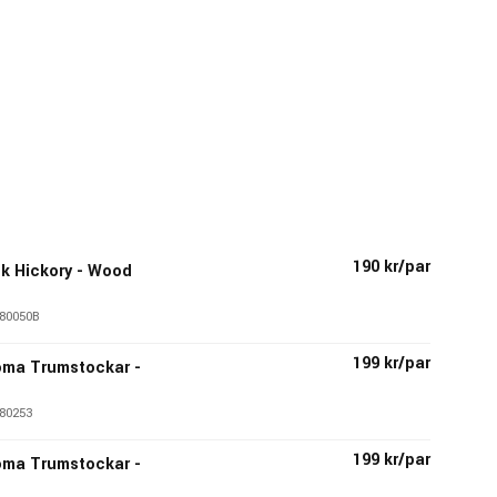
190 kr/par
ck Hickory - Wood
80050B
199 kr/par
roma Trumstockar -
80253
199 kr/par
roma Trumstockar -