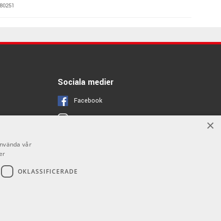
80251
199 kr/par
roma Trumstockar -
80252
Sociala medier
Facebook
Instagram
×
Youtube
använda vår
er
OKLASSIFICERADE