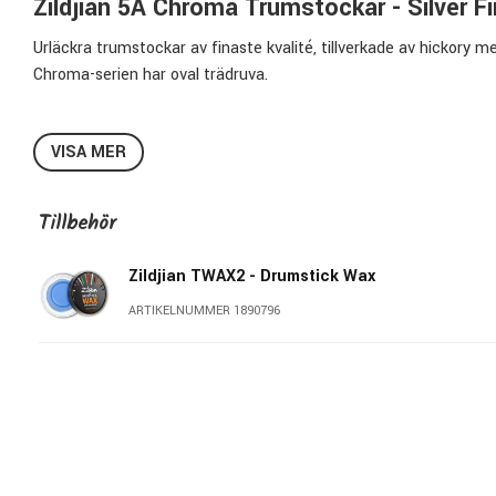
Zildjian 5A Chroma Trumstockar - Silver Fi
Urläckra trumstockar av finaste kvalité, tillverkade av hickory m
Chroma-serien har oval trädruva.
Specifikationer Zildjian Z5ZACS:
VISA MER
Finish:
Silvermetallic
Diameter:
14,2mm
Längd:
406,4mm
Tillbehör
Material
: Hickory
Druva
: Oval
Zildjian TWAX2 - Drumstick Wax
Material Druva:
Trä
ARTIKELNUMMER 1890796
Taper:
Medium
Modellbeteckning:
Z5ZACS
Pris per par