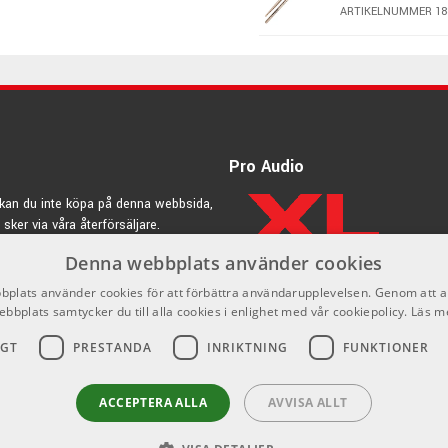
ARTIKELNUMMER 18
Zildjian 5A Ch
Pink Finish
ARTIKELNUMMER 18
ven ett ledande märke på trumstockar & andra slagdon.
Pro Audio
otroligt noggrannhet.
er som är helt unika för Zildjian.
kan du inte köpa på denna webbsida,
s som hobbytrummisar.
 sker via våra återförsäljare.
Denna webbplats använder cookies
rdic.se
plats använder cookies för att förbättra användarupplevelsen. Genom att 
ebbplats samtycker du till alla cookies i enlighet med vår cookiepolicy.
Läs m
IGT
PRESTANDA
INRIKTNING
FUNKTIONER
ACCEPTERA ALLA
AVVISA ALLT