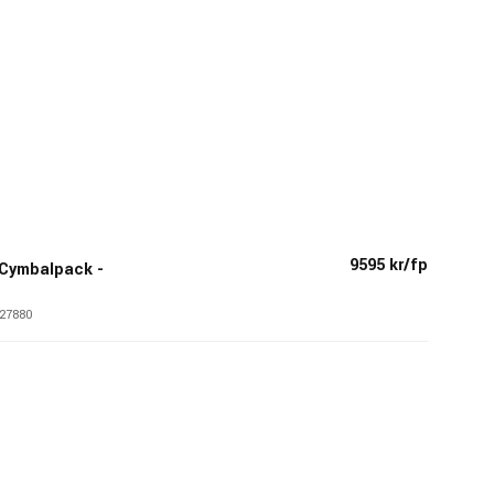
9595 kr/fp
k Cymbalpack -
27880