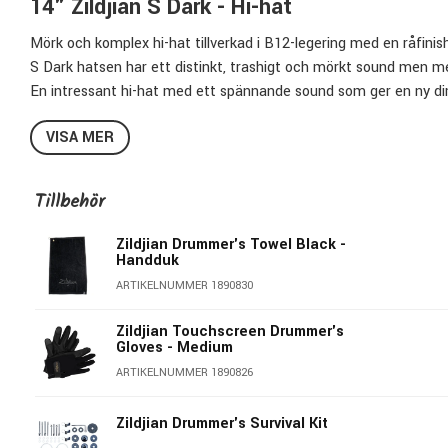
14" Zildjian S Dark - Hi-hat
Mörk och komplex hi-hat tillverkad i B12-legering med en råfini
S Dark hatsen har ett distinkt, trashigt och mörkt sound men med
En intressant hi-hat med ett spännande sound som ger en ny dime
Hamring och finish är unik för varje cymbal och kan variera från 
VISA MER
Specifikationer:
Storlek:
14"
Tillbehör
Modell:
Hi-hat
Legering:
B12 (88% koppar / 12% tenn)
Zildjian Drummer's Towel Black -
Handduk
Finish:
Raw
ARTIKELNUMMER 1890830
Zildjians Art.nr:
SD14HPR
Unik hamring och finish
Zildjian Touchscreen Drummer's
Snabba, trashiga och mörka
Gloves - Medium
ARTIKELNUMMER 1890826
Zildjian Drummer's Survival Kit