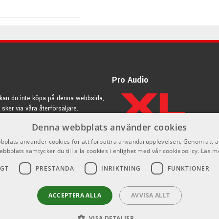
Pro Audio
kan du inte köpa på denna webbsida,
 sker via våra återförsäljare.
Denna webbplats använder cookies
rdic.se
plats använder cookies för att förbättra användarupplevelsen. Genom att 
ebbplats samtycker du till alla cookies i enlighet med vår cookiepolicy.
Läs m
rashigare och något torrare variant mot övriga cymbaler i S-
IGT
PRESTANDA
INRIKTNING
FUNKTIONER
ad efterklang. Ride-cymbalerna är tydliga, fylliga med en
ACCEPTERA ALLA
AVVISA ALLT
ka, tydliga, distinkta med snabb respons, ett tydligt stampljud
VISA DETALJER