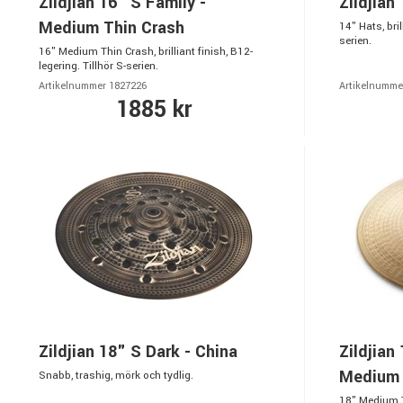
Zildjian 16" S Family -
Zildjian
Medium Thin Crash
14" Hats, bril
serien.
16" Medium Thin Crash, brilliant finish, B12-
legering. Tillhör S-serien.
Artikelnummer 1827226
Artikelnumme
1885 kr
Zildjian 18" S Dark - China
Zildjian
Medium 
Snabb, trashig, mörk och tydlig.
18" Medium Th