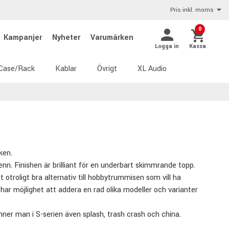
Pris inkl. moms
0
Kampanjer
Nyheter
Varumärken
Logga in
Kassa
Case/Rack
Kablar
Övrigt
XL Audio
ken.
enn. Finishen är brilliant för en underbart skimmrande topp.
 otroligt bra alternativ till hobbytrummisen som vill ha
ar möjlighet att addera en rad olika modeller och varianter
inner man i S-serien även splash, trash crash och china.