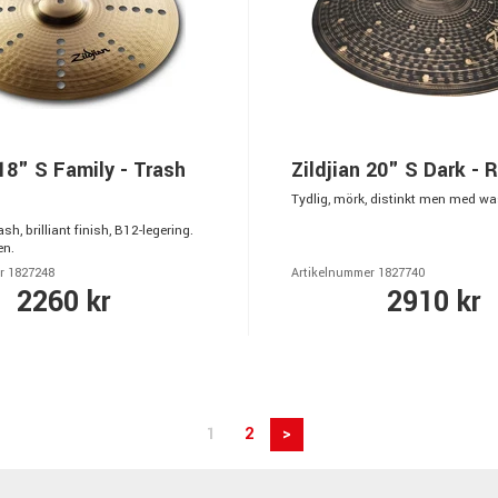
 18" S Family - Trash
Zildjian 20" S Dark - 
Tydlig, mörk, distinkt men med wa
h, brilliant finish, B12-legering.
en.
r 1827248
Artikelnummer 1827740
2260 kr
2910 kr
1
2
>