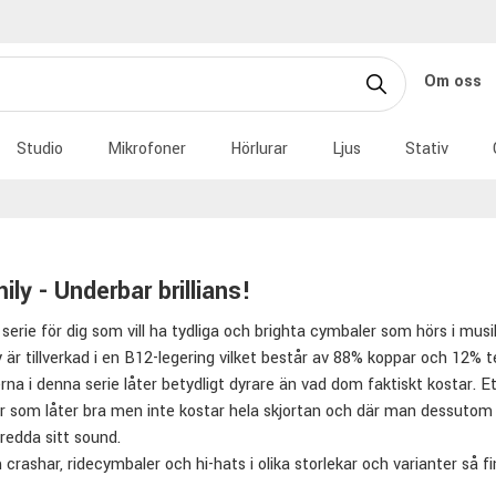
Om oss
Studio
Mikrofoner
Hörlurar
Ljus
Stativ
ily - Underbar brillians!
 serie för dig som vill ha tydliga och brighta cymbaler som hörs i musi
 är tillverkad i en B12-legering vilket består av 88% koppar och 12% t
na i denna serie låter betydligt dyrare än vad dom faktiskt kostar. Ett
 som låter bra men inte kostar hela skjortan och där man dessutom h
bredda sitt sound.
crashar, ridecymbaler och hi-hats i olika storlekar och varianter så f