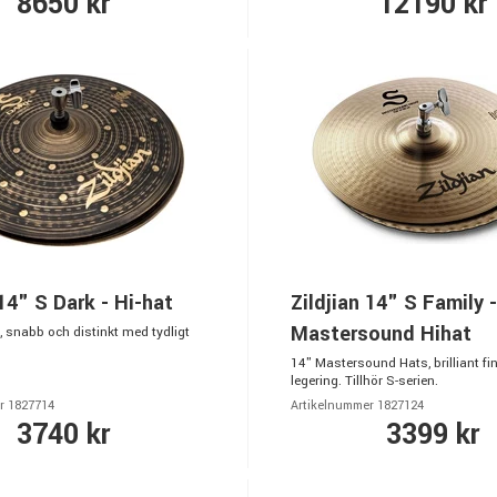
8650 kr
12190 kr
 14" S Dark - Hi-hat
Zildjian 14" S Family -
Mastersound Hihat
, snabb och distinkt med tydligt
14" Mastersound Hats, brilliant fi
legering. Tillhör S-serien.
r 1827714
Artikelnummer 1827124
3740 kr
3399 kr