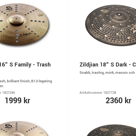
 16" S Family - Trash
Zildjian 18" S Dark - 
Snabb, trashig, mörk, massiv och 
h, brilliant finish, B12-legering.
en.
r 1827246
Artikelnummer 1827728
1999 kr
2360 kr