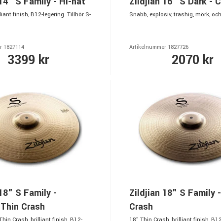
 14" S Family - Hi-hat
Zildjian 16" S Dark - 
liant finish, B12-legering. Tillhör S-
Snabb, explosiv, trashig, mörk, oc
r 1827114
Artikelnummer 1827726
3399 kr
2070 kr
 18" S Family -
Zildjian 18" S Family 
Thin Crash
Crash
in Crash, brilliant finish, B12-
18" Thin Crash, brilliant finish, B1