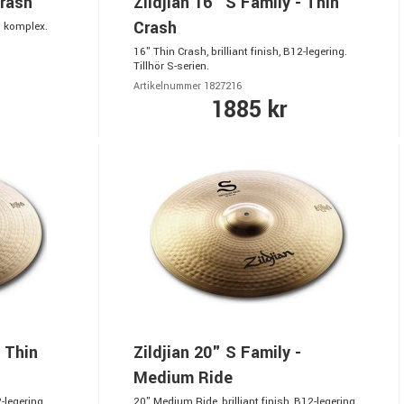
Crash
Zildjian 16" S Family - Thin
Crash
h komplex.
16" Thin Crash, brilliant finish, B12-legering.
Tillhör S-serien.
Artikelnummer 1827216
1885 kr
- Thin
Zildjian 20" S Family -
Medium Ride
2-legering.
20" Medium Ride, brilliant finish, B12-legering.