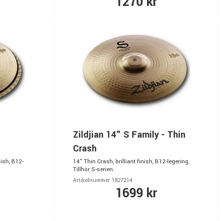
1270 kr
Zildjian 14" S Family - Thin
Crash
nish, B12-
14" Thin Crash, brilliant finish, B12-legering.
Tillhör S-serien.
Artikelnummer 1827214
1699 kr