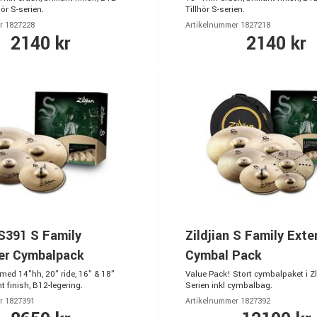
hör S-serien.
Tillhör S-serien.
r 1827228
Artikelnummer 1827218
2140 kr
2140 kr
 S391 S Family
Zildjian S Family Ext
er Cymbalpack
Cymbal Pack
ed 14"hh, 20" ride, 16" & 18"
Value Pack! Stort cymbalpaket i Zl
nt finish, B12-legering.
Serien inkl cymbalbag.
r 1827391
Artikelnummer 1827392