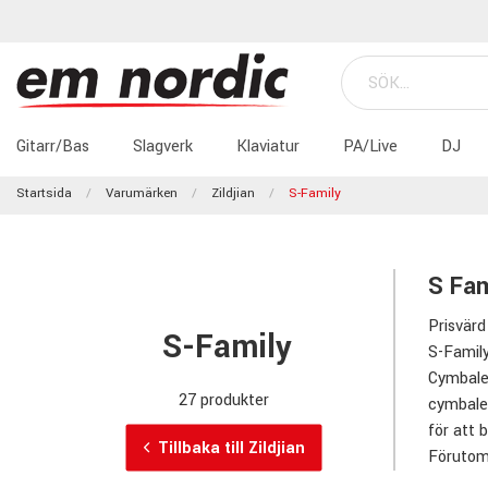
Gitarr/Bas
Slagverk
Klaviatur
PA/Live
DJ
Startsida
Varumärken
Zildjian
S-Family
S Fam
Prisvärd
S-Family
S-Family
Cymbaler
27 produkter
cymbaler
för att 
Tillbaka till Zildjian
Förutom 