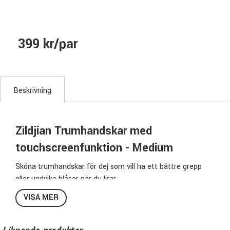
399 kr/par
Beskrivning
Zildjian Trumhandskar med
touchscreenfunktion - Medium
Sköna trumhandskar för dej som vill ha ett bättre grepp
eller undvika blåsor när du lirar.
På denna modell har pekfinger & tumme
VISA MER
touchscreenfunktion så du inte behöver ta av dej
handskarna när du ska använda din telefon eller Ipad.
Otroligt smart & användbart!