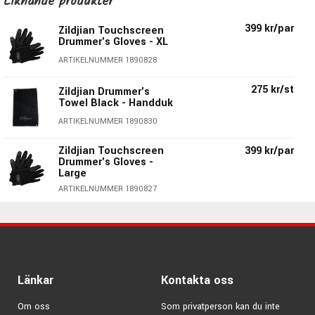
Liknande produkter
Handskarna har en ventilerad ovansida & lammskinn i
399 kr/par
Zildjian Touchscreen
handflatan.
Drummer's Gloves - XL
Specifikationer ZXGL0012:
ARTIKELNUMMER 1890828
Storlek:
Medium
275 kr/st
Zildjian Drummer's
Material:
Mesh & Lammskinn
Towel Black - Handduk
Färg:
Svart
ARTIKELNUMMER 1890830
Touchfinger på pekfinger & tumme
Zildjian Touchscreen
399 kr/par
Justerbara med kardborre
Drummer's Gloves -
Per per par
Large
ARTIKELNUMMER 1890827
Zildjian - Mer än bara cymbaler!
Även fast cymbaler är det första man tänker på när man
hör namnet så har Zildjian under åren byggt upp ett
gediget & ovärderligt sortiment för trumslagare. Bags till
Länkar
Kontakta oss
både trumpinnar & cymbaler, öronproppar, cymbalnitar,
polermedel, trumhandskar & övningsplattor för att nämna
Om oss
Som privatperson kan du inte