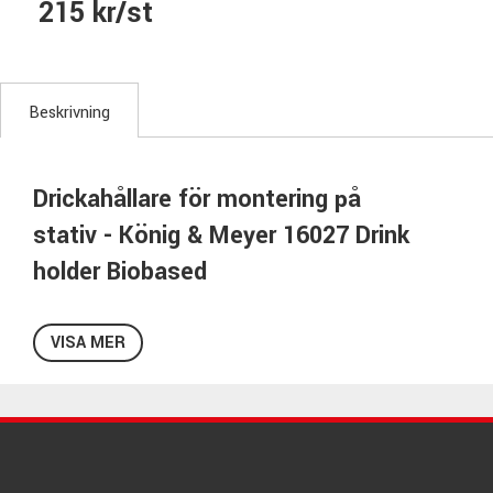
215 kr/st
Beskrivning
Drickahållare för montering på
stativ - König & Meyer 16027 Drink
holder Biobased
Hållare för glas, burk, mugg eller flaska med en diameter på
max 95mm. Hållaren fästes på ett mikrofonstativ eller
VISA MER
liknande med en rördiameter på 11 - 30mm.
Smart urskurning för att få plats med en kopp. Hållaren har
även en plats för en penna så du har den tillrätta och när
till hands.
Tillverkad i biobaserad plast.