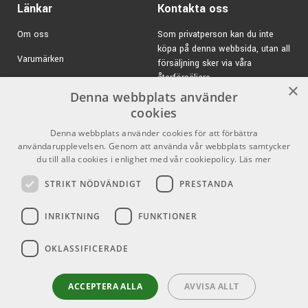
Länkar
Kontakta oss
Specifikationer 16027:
Om oss
Som privatperson kan du inte
Färg: Svart
köpa på denna webbsida, utan all
Passar glas, burk eller flaska med en diameter upp till
Varumärken
försäljning sker via våra
95mm
återförsäljare.
Kampanjer
×
Material: Biobaserad plast
Denna webbplats använder
E-post:
info@emnordic.se
Fästes på stativ med en rördiameter på mellan 11
GDPR & Cookies
cookies
- 30mm
Denna webbplats använder cookies för att förbättra
Försäljningsvillkor
Vikt: 133g
användarupplevelsen. Genom att använda vår webbplats samtycker
Stativ och andra tillbehör säljes separat
Inlogg för återförsäljare
du till alla cookies i enlighet med vår cookiepolicy.
Läs mer
Pris per styck
STRIKT NÖDVÄNDIGT
PRESTANDA
Pro Audio
Sociala medier
König & Meyer Stands - Högkvalitativa
INRIKTNING
FUNKTIONER
hjälpmedel för musikern
Facebook
Sedan 1949 så står König & Meyer för sofistikerad
Instagram
OKLASSIFICERADE
utrustning med utmärkt kvalitet.
Youtube
Produkterna kännetecknas av innovativ design, funktion
ACCEPTERA ALLA
AVVISA ALLT
och hållbarhet. Cirka 270 anställda i Wertheim i Tyskland