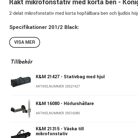
Rakt mikrofonstativ med korta ben - Kön
2-delat mikrofonstativ med korta hopfällbara ben och ljudlös höj
Specifikationer 201/2 Black:
Färg: Svart
VISA MER
Höjd: 890 - 1590mm
Benlängd: 247mm
Material: Stål & gjuten benbas i zink
Tillbehör
Toppgänga: 3/8"
Storlek hopfällt: 105 x 85 x 840mm
K&M 21427 - Stativbag med hjul
Vikt: 2,02 kg
ARTIKELNUMMER 25521427
Pris per styck
König & Meyer Stands - Högkvalitativa hjälpmedel f
K&M 16080 - Hörlurshållare
ARTIKELNUMMER 25516080
Sedan 1949 så står König & Meyer för sofistikerad utrustning m
Produkterna kännetecknas av innovativ design, funktion och hållb
K&M 21315 - Väska till
ständigt uppfylla detta. I enlighet med König & Meyer's kvalitetsmå
mikrofonstativ
Tyskland och säljs i 80 länder världen över. Många av produktern