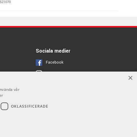
521070
415 kr/st
krofonstativ
525400
Sociala medier
Facebook
Instagram
×
Youtube
använda vår
er
OKLASSIFICERADE