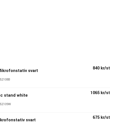
840 kr/st
ikrofonstativ svart
52108B
1065 kr/st
c stand white
52109W
675 kr/st
krofonstativ svart