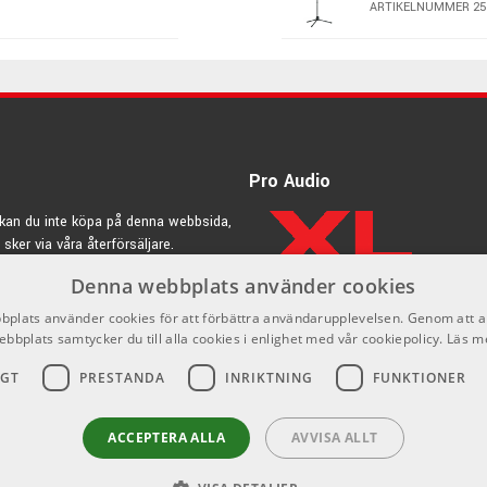
ARTIKELNUMMER 25
215 kr/st
K&M 25400 - Mi
ARTIKELNUMMER 25
295 kr/st
Pro Audio
kan du inte köpa på denna webbsida,
 sker via våra återförsäljare.
280 kr/st
Denna webbplats använder cookies
rdic.se
plats använder cookies för att förbättra användarupplevelsen. Genom att 
ebbplats samtycker du till alla cookies i enlighet med vår cookiepolicy.
Läs m
IGT
PRESTANDA
INRIKTNING
FUNKTIONER
ACCEPTERA ALLA
AVVISA ALLT