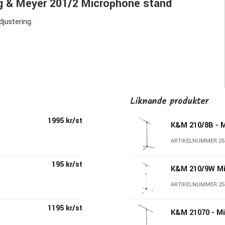
ig & Meyer 201/2 Microphone stand
djustering.
Liknande produkter
1995 kr/st
K&M 210/8B - M
ARTIKELNUMMER 25
195 kr/st
ör musikern
K&M 210/9W Mi
ARTIKELNUMMER 25
ed utmärkt kvalitet.
arhet. Cirka 270 anställda i Wertheim i Tyskland arbetar för att
1195 kr/st
l, är över 1500 stativ och tillbehör tillverkade i två fabriker i
K&M 21070 - Mi
a har redan blivit klassiker och en standard i musikbranschen.