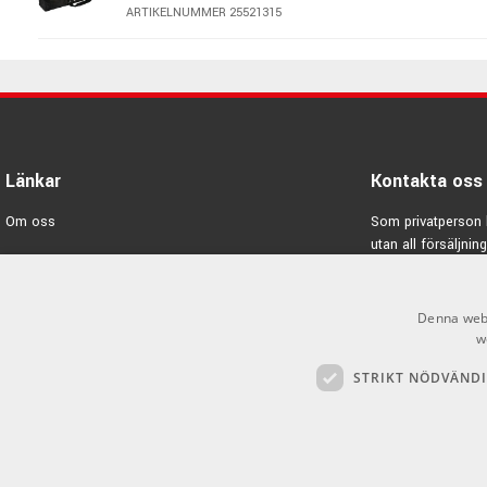
ARTIKELNUMMER 25521315
K&M 16027 - Dryckeshållare
ARTIKELNUMMER 25516027
K&M 16022 - Drickahållare
Länkar
Kontakta oss
ARTIKELNUMMER 25516022
Om oss
Som privatperson 
utan all försäljning
K&M 21421 - Väska till
Varumärken
mikrofonstativ
E-post:
info@emno
ARTIKELNUMMER 25521421
Kampanjer
Denna webb
GDPR & Cookies
w
STRIKT NÖDVÄND
Försäljningsvillkor
Inlogg för återförsäljare