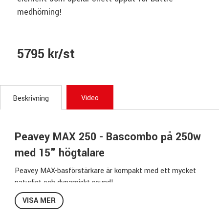
medhörning!
5795 kr/st
Video
Beskrivning
Peavey MAX 250 - Bascombo på 250w
med 15" högtalare
Peavey MAX-basförstärkare är kompakt med ett mycket
naturligt och dynamiskt sound!
Unikt för serien är att högtalarelementet sitter monterat i
VISA MER
en vinkel uppåt, detta för att du ska få en bättre
medhörning utan att behöva luta stärkaren bakåt.