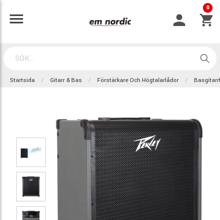
0
Startsida
Gitarr & Bas
Förstärkare Och Högtalarlådor
Basgitarr