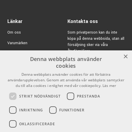
- 3-pack
Modulation switch
ARTIKELNUMMER 1106221
Länkar
Kontakta oss
1750 kr/st
Ernie Ball EB-6191 Volt
Power Supply
Om oss
Som privatperson kan du inte
ARTIKELNUMMER 1106191
köpa på denna webbsida, utan all
Varumärken
försäljning sker via våra
150 kr/st
PRS Barefoot Button
återförsäljare.
Bird Logo
Kampanjer
×
Denna webbplats använder
ARTIKELNUMMER 1690910
E-post:
info@emnordic.se
GDPR & Cookies
cookies
Ernie Ball 6220 7,5cm
385 kr/fp
Denna webbplats använder cookies för att förbättra
Försäljningsvillkor
Svart Flat Patchkabel
användarupplevelsen. Genom att använda vår webbplats samtycker
- 3-pack
Inlogg för återförsäljare
du till alla cookies i enlighet med vår cookiepolicy.
Läs mer
ARTIKELNUMMER 1106220
STRIKT NÖDVÄNDIGT
PRESTANDA
180 kr/st
Ernie Ball 6226 15cm
Pro Audio
Sociala medier
Svart Flat Patchkabel
INRIKTNING
FUNKTIONER
Facebook
ARTIKELNUMMER 1106226
OKLASSIFICERADE
Instagram