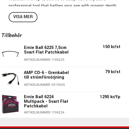
professional tool that bathes your axe with organic depth
and dimension. The selectable chorus is a lush bonus. No
VISA MER
one does analog like EH!
Tillbehör
150 kr/st
Ernie Ball 6225 7,5cm
Svart Flat Patchkabel
ARTIKELNUMMER 1106225
79 kr/st
AMP CD-6 - Grenkabel
till strömförsörjning
ARTIKELNUMMER 3913005
Ernie Ball 6224
1295 kr/fp
Specifications:
Multipack - Svart Flat
Patchkabel
True Bypass
ARTIKELNUMMER 1106224
All analog delay with Feedback
Ernie Ball 6221 15cm
415 kr/fp
Up to 550ms delay time
Svart Flat Patchkabel