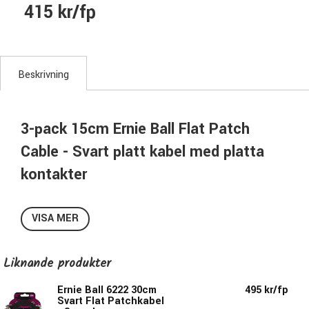
415 kr/fp
Beskrivning
3-pack 15cm Ernie Ball Flat Patch
Cable - Svart platt kabel med platta
kontakter
Platta patchkablar av toppkvalité med platta, vinklade
telekontakter.
VISA MER
Platt kontakt, platt kabel!
Liknande produkter
För att så lite plats som möjligt så har denna modell platta
kablar & en platt, vinklad telekontakt. Perfekt ex. när du ska
Ernie Ball 6222 30cm
495 kr/fp
Svart Flat Patchkabel
bygga hop dina pedaler & montera på ett pedalbord.