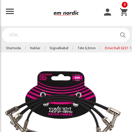
0
Startsida
Kablar
Signalkabel
Tele 6,3mm
Ernie Ball 6221 