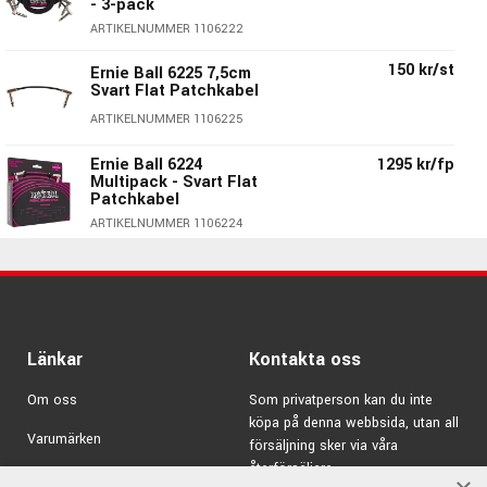
- 3-pack
Pris för ett 3-pack.
ARTIKELNUMMER 1106222
Ernie Ball 6221 - 3-pack:
150 kr/st
Ernie Ball 6225 7,5cm
Svart Flat Patchkabel
Kontakter:
2st vinklad & platta 6.3 mm tele
ARTIKELNUMMER 1106225
Längd:
15cm (6")
Färg:
Svart
Ernie Ball 6224
1295 kr/fp
Modellbeteckning:
P06221
Multipack - Svart Flat
Patchkabel
Flera lagers isolering
ARTIKELNUMMER 1106224
Grym kvalité
Lågt brum
235 kr/st
Ernie Ball 6227 30cm
Fantastisk signalåtergivning
Svart Flat Patchkabel
Platta kontakter & platt kabel
ARTIKELNUMMER 1106227
Pris för 3st kablar
Länkar
Kontakta oss
Ernie Ball 6220 7,5cm
385 kr/fp
Svart Flat Patchkabel
- 3-pack
Om oss
Som privatperson kan du inte
ARTIKELNUMMER 1106220
köpa på denna webbsida, utan all
Varumärken
försäljning sker via våra
180 kr/st
Ernie Ball 6226 15cm
återförsäljare.
Kampanjer
Svart Flat Patchkabel