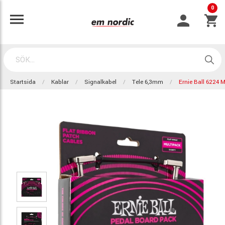
0
Startsida
Kablar
Signalkabel
Tele 6,3mm
Ernie Ball 6224 M