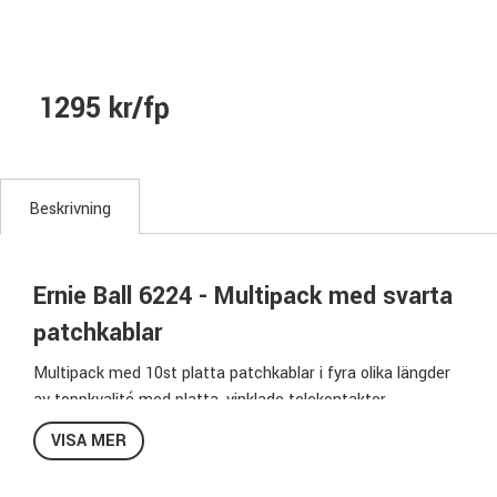
1295 kr/fp
Beskrivning
Ernie Ball 6224 - Multipack med svarta
patchkablar
Multipack med 10st platta patchkablar i fyra olika längder
av toppkvalité med platta, vinklade telekontakter.
Perfekt när du ska bygga ihop ett pedalbord eller liknand.
VISA MER
Platt kontakt, platt kabel - för att så lite plats som möjligt
så har denna modell platta kablar & en platt,