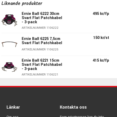
vinklad telekontakt.
Liknande produkter
Ernie Ball 6224 - Multipack:
Ernie Ball 6222 30cm
495 kr/fp
Svart Flat Patchkabel
- 3-pack
Kontakter:
Vinklade & platta 6.3 mm tele
ARTIKELNUMMER 1106222
Längder:
2x 7,5cm, 4x 15cm, 2x 30cm, 2x 60cm
Färg:
Svarta
150 kr/st
Ernie Ball 6225 7,5cm
Modellbeteckning:
P06224
Svart Flat Patchkabel
Flera lagers isolering
ARTIKELNUMMER 1106225
Grym kvalité
Lågt brum
Ernie Ball 6221 15cm
415 kr/fp
Svart Flat Patchkabel
Fantastisk signalåtergivning
- 3-pack
Platta kontakter & platt kabel
ARTIKELNUMMER 1106221
Pris för 10st kablar
235 kr/st
Ernie Ball 6227 30cm
Svart Flat Patchkabel
ARTIKELNUMMER 1106227
Länkar
Kontakta oss
Ernie Ball 6220 7,5cm
385 kr/fp
Svart Flat Patchkabel
- 3-pack