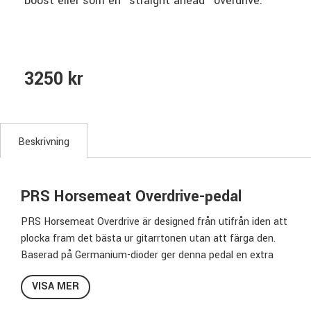
boost eller som en "straight ahead" overdrive.
3250 kr
Beskrivning
PRS Horsemeat Overdrive-pedal
PRS Horsemeat Overdrive är designed från utifrån iden att
plocka fram det bästa ur gitarrtonen utan att färga den.
Baserad på Germanium-dioder ger denna pedal en extra
boost över hela registret där mellanregistret kommer i
VISA MER
första hand utan att det blir nasalt eller skarpt. Horsemeat
kan användas på flera olika sätt utifrån behovet, som en