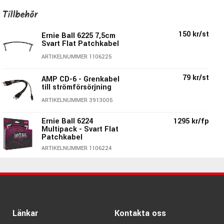
enkel ren boost, klassisk overdrive eller om man helt enkelt
Tillbehör
bara vill ge förförstärkaren en liten extra knuff.
150 kr/st
Ernie Ball 6225 7,5cm
Essensen är: “Horsemeat låter i stort som en bra
Svart Flat Patchkabel
förstärkare.” – Paul Reed Smith
ARTIKELNUMMER 1106225
79 kr/st
AMP CD-6 - Grenkabel
till strömförsörjning
ARTIKELNUMMER 3913005
Ernie Ball 6224
1295 kr/fp
Multipack - Svart Flat
Patchkabel
ARTIKELNUMMER 1106224
Horsemeat Overdrive:
Ernie Ball 6221 15cm
415 kr/fp
Svart Flat Patchkabel
Analog Overdrive
- 3-pack
True Bypass
ARTIKELNUMMER 1106221
Treble, Bass & Voice-kontroller
Länkar
Kontakta oss
1750 kr/st
Ernie Ball EB-6191 Volt
Drivs av 9 Volts Batteri (ingår ej) eller 9V DC Nätadapter
Power Supply