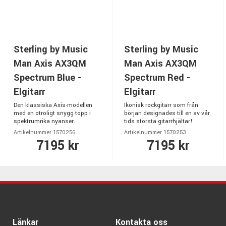
Sterling by Music
Sterling by Music
Man Axis AX3QM
Man Axis AX3QM
Spectrum Blue -
Spectrum Red -
Elgitarr
Elgitarr
Den klassiska Axis-modellen
Ikonisk rockgitarr som från
med en otroligt snygg topp i
början designades till en av vår
spektrumrika nyanser.
tids största gitarrhjältar!
Artikelnummer 1570256
Artikelnummer 1570253
7195 kr
7195 kr
Länkar
Kontakta oss