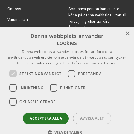
Om oss
Som privatperson kan du inte
köpa på denna webbsida, utan all
Varumärken
försäljning sker via våra
återförsäljare.
Kampanjer
×
Denna webbplats använder
E-post:
info@emnordic.se
GDPR & Cookies
cookies
Denna webbplats använder cookies för att förbättra
Försäljningsvillkor
användarupplevelsen. Genom att använda vår webbplats samtycker
Inlogg för återförsäljare
du till alla cookies i enlighet med vår cookiepolicy.
Läs mer
STRIKT NÖDVÄNDIGT
PRESTANDA
Pro Audio
Sociala medier
INRIKTNING
FUNKTIONER
Facebook
OKLASSIFICERADE
Instagram
Youtube
ACCEPTERA ALLA
AVVISA ALLT
VISA DETALJER