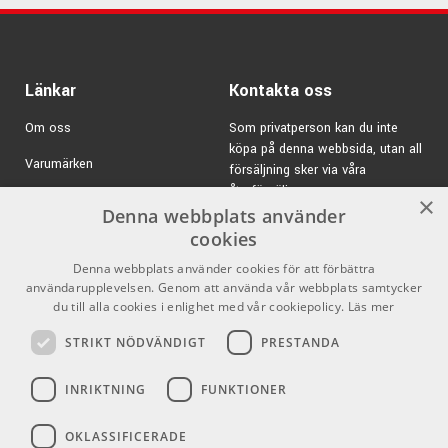
Länkar
Kontakta oss
Om oss
Som privatperson kan du inte
köpa på denna webbsida, utan all
Varumärken
försäljning sker via våra
återförsäljare.
Kampanjer
×
Denna webbplats använder
E-post:
info@emnordic.se
GDPR & Cookies
cookies
Denna webbplats använder cookies för att förbättra
Försäljningsvillkor
användarupplevelsen. Genom att använda vår webbplats samtycker
du till alla cookies i enlighet med vår cookiepolicy.
Läs mer
Inlogg för återförsäljare
STRIKT NÖDVÄNDIGT
PRESTANDA
Pro Audio
Sociala medier
INRIKTNING
FUNKTIONER
Facebook
OKLASSIFICERADE
Instagram