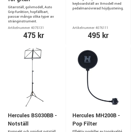
keyboardställ av X-modell med
Gitarrställ, golvmodell, Auto
pedalmanövrerad höjdjustering.
Grip-funktion, hopfällbart,
passar många olika typer av
stränginstrument.
Artikelnummer 4075131
Artikelnummer 4076111
475 kr
495 kr
Hercules BS030BB -
Hercules MH200B -
Notställ
Pop Filter
Kompakt och smidigt notställ
Effektiv popkiller av toppkvalité