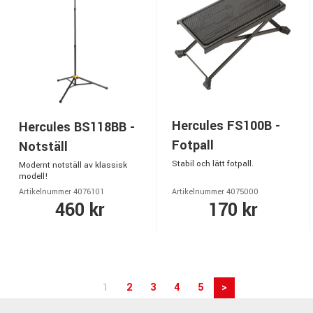
Hercules FS100B -
Hercules BS118BB -
Fotpall
Notställ
Stabil och lätt fotpall.
Modernt notställ av klassisk
modell!
Artikelnummer 4076101
Artikelnummer 4075000
460 kr
170 kr
1
2
3
4
5
>