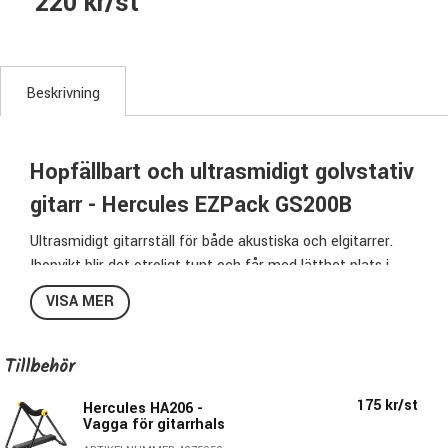
220 kr/st
Beskrivning
Hopfällbart och ultrasmidigt golvstativ
gitarr - Hercules EZPack GS200B
Ultrasmidigt gitarrställ för både akustiska och elgitarrer.
Ihopvikt blir det otroligt tunt och får med lätthet plats i
ytterfacket på en gigbag.
VISA MER
Alla kontaktytor har en speciellt framtagen foam för
maximalt skydd av ditt instrument.
Tillbehör
Specifikationer GS200B EZPack:
175 kr/st
Hercules HA206 -
Färg:
Svart/Gult
Vagga för gitarrhals
Passar:
Elgitarr, Akustisk gitarr, Elbas