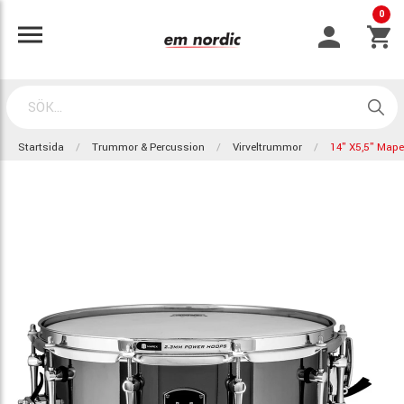
0
Startsida
Trummor & Percussion
Virveltrummor
14" X5,5" Ma