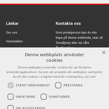
Mapex MA-PD08 -
Övningsplatta
Specifikationer:
ARTIKELNUMMER 4040127
Diameter:
14"
Djup:
5,5"
Länkar
Kontakta oss
Stomme:
Stål
Tjocklek:
1mm
Om oss
Som privatperson kan du inte
Finish:
Svartpläterad
köpa på denna webbsida, utan all
Varumärken
försäljning sker via våra
Sargar:
2,3mm Pressade Power Hoops
återförsäljare.
Antal stämskruvar:
10st/sida
Kampanjer
×
Denna webbplats använder
Sejarmekanik:
Piston Strainer
E-post:
info@emnordic.se
GDPR & Cookies
cookies
Finish Hardware:
Krom
Bearing Edge:
Rundad 45°
Denna webbplats använder cookies för att förbättra
Försäljningsvillkor
användarupplevelsen. Genom att använda vår webbplats samtycker
Slagskinn:
Remo Coated Ambassador USA
Inlogg för återförsäljare
du till alla cookies i enlighet med vår cookiepolicy.
Läs mer
Sejarskinn:
Remo UX Ambassador Snare
Sejarmatta:
20st strängar
STRIKT NÖDVÄNDIGT
PRESTANDA
Pro Audio
Sociala medier
INRIKTNING
FUNKTIONER
Facebook
Armory - En otroligt prisvärd serie från Mapex!
OKLASSIFICERADE
Instagram