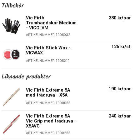
samt mera kraft & längre räckvidd.
Tillbehör
Så känner du ett du skulle vilja ha en något lite längre stock
Vic Firth
380 kr/par
för att nå allt i trumsetet på ett komfortabelt sätt, så är
Trumhandskar Medium
kanske detta stocken för dig!
- VICGLVM
Nylondruvan ger ett klarare & tydligare rideljud än en druva i
ARTIKELNUMMER 1908032
trä. Den levererar även mera tryck i virveltrumma & pukor
125 kr/st
Vic Firth Stick Wax -
samt håller längre.
VICWAX
ARTIKELNUMMER 1908211
Specifikationer Vic Firth X5AN:
Diameter:
14,4mm
Liknande produkter
Längd:
419,1mm
Serie:
American Classic
190 kr/par
Vic Firth Extreme 5A
med trädruva - X5A
Material
: Hickory
Druva
: Tear Drop
ARTIKELNUMMER 1900052
Material Druva:
Nylon
Vic Firth Extreme 5A
240 kr/par
Taper:
Medium
Vic Grip med trädruva -
Pris per par
X5AVG
ARTIKELNUMMER 1900252