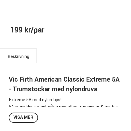
199 kr/par
Beskrivning
Vic Firth American Classic Extreme 5A
- Trumstockar med nylondruva
Extreme 5A med nylon tips!
5A är världens mest sålda modell av trumpinnar & här har
Vic Firth tagit fram en längre variant på denna populära
VISA MER
modell.
X5AN ger en annan balans & spelkänsla än en vanlig 5A