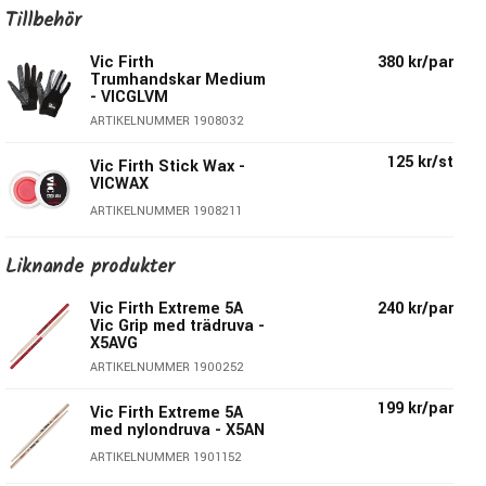
Så känner du ett du skulle vilja ha en något lite längre stock
Tillbehör
för att nå allt i trumsetet på ett komfortabelt sätt, så är
Vic Firth
380 kr/par
kanske detta stocken för dig!
Trumhandskar Medium
- VICGLVM
ARTIKELNUMMER 1908032
Specifikationer Extreme 5A:
125 kr/st
Vic Firth Stick Wax -
Diameter:
14,4mm
VICWAX
Längd:
419,1mm
ARTIKELNUMMER 1908211
Serie:
American Classic
Material
: Hickory
Liknande produkter
Druva
: Tear Drop
Material Druva:
Trä
Vic Firth Extreme 5A
240 kr/par
Vic Grip med trädruva -
Taper:
Medium
X5AVG
Pris per par
ARTIKELNUMMER 1900252
199 kr/par
Vic Firth Extreme 5A
Modellen ingår i serien: American
med nylondruva - X5AN
Classic
ARTIKELNUMMER 1901152