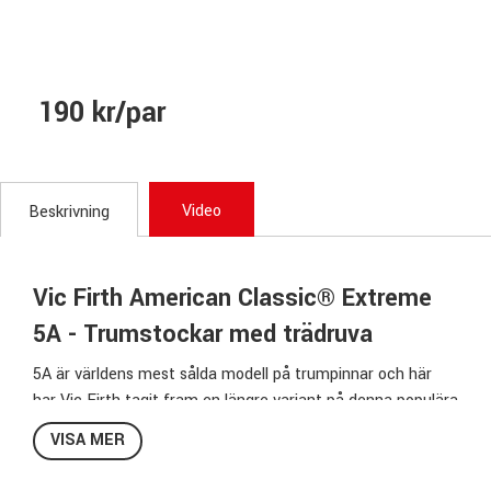
190 kr/par
Video
Beskrivning
Vic Firth American Classic® Extreme
5A - Trumstockar med trädruva
5A är världens mest sålda modell på trumpinnar och här
har Vic Firth tagit fram en längre variant på denna populära
modell.
VISA MER
X5A ger en annan balans & spelkänsla än en vanlig 5A samt
mera kraft & längre räckvidd.