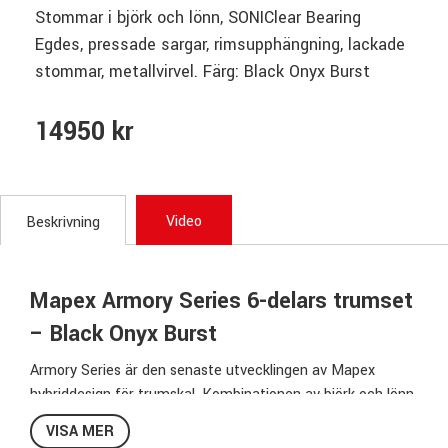
Stommar i björk och lönn, SONIClear Bearing
Egdes, pressade sargar, rimsupphängning, lackade
stommar, metallvirvel. Färg: Black Onyx Burst
14950 kr
Video
Beskrivning
Mapex Armory Series 6-delars trumset
– Black Onyx Burst
Armory Series är den senaste utvecklingen av Mapex
hybriddesign för trumskal. Kombinationen av björk och lönn
ger ett kraftfullt, fokuserat och dynamiskt ljud, medan den
VISA MER
innovativa SONIClear™ bearing edge låter trumskinnet ligga