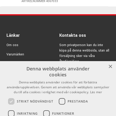
Bomstativ
ARTIKELNUMMER 4067033
ARTIKELNUMMER 4043660
Funktioner
8-lagers Björk/Lönn/Björk-skal (7,55 mm)
SONIClear™ Tom Suspension-system
SONIClear™ Bearing Edge
Länkar
Kontakta oss
SONIClear™ fötter till golvpukor
Om oss
Som privatperson kan du inte
Low-Contact bastrumsklossar
köpa på denna webbsida, utan all
TH676 dubbel tomhållare (inkluderad)
Varumärken
försäljning sker via våra
Kromade beslag
återförsäljare.
Kampanjer
×
Färg: Black Onyx Burst
Denna webbplats använder
E-post:
info@emnordic.se
Ljudkaraktär: fokuserat, tonalt och responsivt
GDPR & Cookies
cookies
Denna webbplats använder cookies för att förbättra
Försäljningsvillkor
användarupplevelsen. Genom att använda vår webbplats samtycker
Ingår även: Armory Tomahawk virveltrumma
Inlogg för återförsäljare
du till alla cookies i enlighet med vår cookiepolicy.
Läs mer
Storlek: 14"x5.5"
STRIKT NÖDVÄNDIGT
PRESTANDA
1 mm skal i rostfritt stål
Pro Audio
Sociala medier
Rundad 45° bearing edge
INRIKTNING
FUNKTIONER