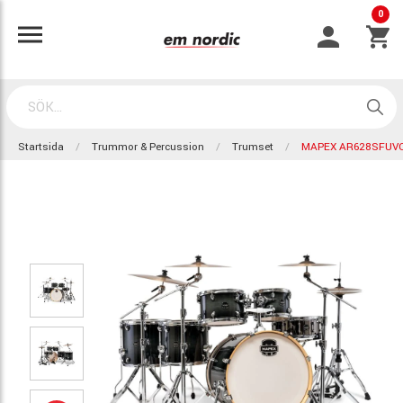
0
Startsida
Trummor & Percussion
Trumset
MAPEX AR628SFUVO