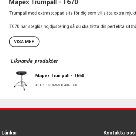
Mapex Trumpall - T670
Trumpall med extrastoppad sits för dig som vill sitta extra mju
T670 har steglös höjdjustering så du ska hitta din perfekta sitt
kraftiga gummifötter så pallen inte glider iväg vid spel samt en r
VISA MER
Specifikationer T-670:
Sits:
Rund
Liknande produkter
Ytskikt:
Vinyl
Diameter:
14" (356mm)
Mapex Trumpall - T660
Tjocklek:
4" (102mm)
ARTIKELNUMMER 4045660
Höjdjustering:
Steglös
Höjdomfång:
49,5cm - 64,5cm
Ben:
Dubbelstagade
Finish stativ:
Krom
Gummifötter:
Slip-Proof
Länkar
Kontakta oss