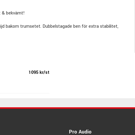
kt & bekvämt!
höjd bakom trumsetet. Dubbelstagade ben för extra stabilitet,
und, extrastoppad & supertjock sits klädd i mjuk vinyl.
1095 kr/st
Pro Audio