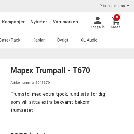
Pris inkl. moms
0
Kampanjer
Nyheter
Varumärken
Logga in
Kassa
Case/Rack
Kablar
Övrigt
XL Audio
Mapex Trumpall - T670
Artikelnummer 4045670
Trumstol med extra tjock, rund sits för dig
som vill sitta extra bekvämt bakom
trumsetet!