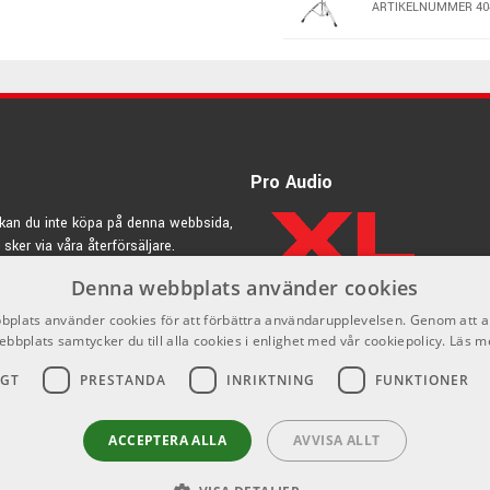
ARTIKELNUMMER 40
!
Mapex B600 - 
äller nya innovationer såsom SONIClear Bearing Egdes & Halo
ARTIKELNUMMER 40
urn Evolution-serien men även att i varje prisklass tillverka
 & här slutar Mapex aldrig överraska eller flytta gränsen för
Pro Audio
pall, pedal eller andra trumtillbehör så är Mapex ett helt
kan du inte köpa på denna webbsida,
 sker via våra återförsäljare.
Denna webbplats använder cookies
rdic.se
plats använder cookies för att förbättra användarupplevelsen. Genom att 
ebbplats samtycker du till alla cookies i enlighet med vår cookiepolicy.
Läs m
IGT
PRESTANDA
INRIKTNING
FUNKTIONER
ACCEPTERA ALLA
AVVISA ALLT