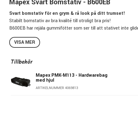
Mapex Svart Bomstativ - B600EB
Svart bomstativ för en grym & rå look på ditt trumset!
Stabilt bomstativ av bra kvalité till otroligt bra pris!
B600EB har rejäla gummifötter som ser till att stativet inte gl
stabilitet samt enklare placering. Modellen är utrustad med en l
VISA MER
fintandad tilt för bra justeringsmöjligheter.
Bommen är av så kallad Hideaway-modell vilket innebär att man k
cymbalstativ. Detta är även otroligt smidigt vid transport då st
Tillbehör
Specifikationer B-600EB:
Mapex PMK-M113 - Hardwarebag
med hjul
Finish:
Svart
ARTIKELNUMMER 4069813
Typ:
Bomstativ
Tilt:
Fintandad
Gummifötter:
Slip-Proof
Lettrad bom av hideaway-modell
Dubbelstagade ben
Konkav benbas
Steglöst höj- & sänkbart