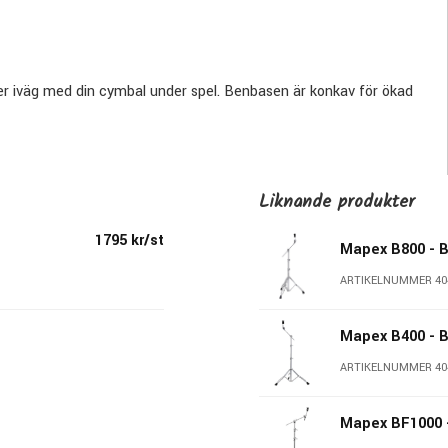
ider iväg med din cymbal under spel. Benbasen är konkav för ökad
ettrad bom för bra grepp, är steglöst höj- & sänkbart & har en
an trycka ner den i stativet & på så sätt få ett rakt
ativet tar fantastiskt mycket mindre plats i hardwarecaset.
Liknande produkter
1795 kr/st
Mapex B800 - 
ARTIKELNUMMER 40
Mapex B400 - 
ARTIKELNUMMER 40
Mapex BF1000 