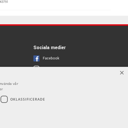
43791
895 kr/st
Bomstativ
43660
Sociala medier
Facebook
Instagram
×
Youtube
använda vår
er
OKLASSIFICERADE