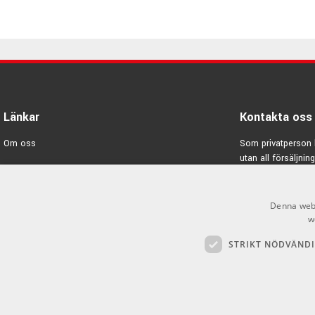
Mapex Drums - Ett guldkorn i trumvärlden
Hos Mapex finns en vilja att ständigt utvecklas. Både när det g
Mount som är deras fantastiska rimsupphängning du finner på Sat
trummor av så bra kvalité & med så bra sound det bara är möjligt
Länkar
Kontakta oss
vad man trodde var möjligt!
Letar du efter ett prisvärt trumset, virveltrumma, hardware, trum
Om oss
Som privatperson 
otroligt bra alternativ att kolla in!
utan all försäljning
Varumärken
E-post:
info@emno
Kampanjer
Denna webb
GDPR & Cookies
w
STRIKT NÖDVÄND
Försäljningsvillkor
Inlogg för återförsäljare