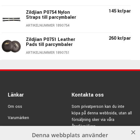
145 kr/par
Zildjian P0754 Nylon
Straps till parcymbaler
ARTIKELNUMMER 1890754
260 kr/par
A Zildjian Stadium:
Zildjian P0751 Leather
Pads till parcymbaler
Storlek:
20"
ARTIKELNUMMER 1890751
Modellbeteckning:
A0497
Modell:
Medium Heavy
Finish:
Brilliant
Pads & Straps köpes separat
Pris per par
Länkar
Kontakta oss
Zildjian - Genuine Turkish Cymbals
Om oss
Som privatperson kan du inte
Made In USA
köpa på denna webbsida, utan all
Varumärken
försäljning sker via våra
Alla företag har sin historia, Zildjian's startar år 1623
återförsäljare.
Kampanjer
×
Zildjian är armeniska och betyder "Cymbalmakaren".
Denna webbplats använder
E-post:
info@emnordic.se