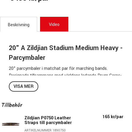
Video
Beskrivning
20" A Zildjian Stadium Medium Heavy -
Parcymbaler
20" parcymbaler i matchat par för marching bands.
Designade tillsammans med världens ledande Drum Corps-
specialister.
VISA MER
Dessa beckar har stark volym med ett skimmrande och
tydligt sound som hörs även vid spel utomhus.
Pads & ​s​​traps ingår ej.
Tillbehör
165 kr/par
Zildjian P0750 Leather
Straps till parcymbaler
ARTIKELNUMMER 1890750