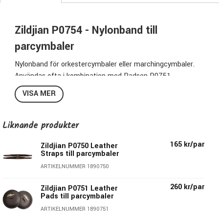
Zildjian P0754 - Nylonband till
parcymbaler
Nylonband för orkestercymbaler eller marchingcymbaler.
Användas ofta i kombination med Padsen P0751.
Vill du istället ha band i läder finns en modell som
VISA MER
heter P0750.
Specifikationer P0754:
Liknande produkter
Nylonband till handcymbaler
165 kr/par
Zildjian P0750 Leather
Tillverkade av nylonväv
Straps till parcymbaler
Svarta med guldfärgad logo
ARTIKELNUMMER 1890750
Pris per par
260 kr/par
Zildjian P0751 Leather
Pads till parcymbaler
Zildjian - Mer än bara cymbaler!
ARTIKELNUMMER 1890751