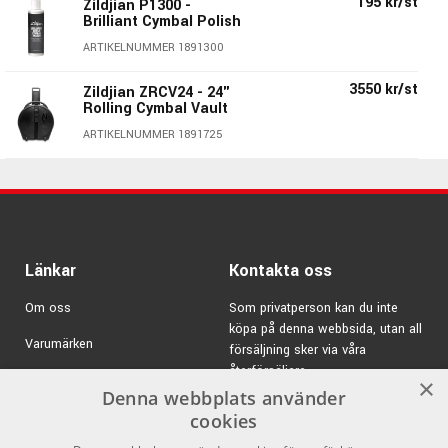
195 kr/st
Zildjian P1300 -
Specifikationer:
Brilliant Cymbal Polish
ARTIKELNUMMER 1891300
Storlek:
10"
Modell:
Spiral Trash
3550 kr/st
Zildjian ZRCV24 - 24"
Legering:
Zildjians Secret Family B20 Alloy
Rolling Cymbal Vault
Zildjians Art.nr:
FXSPL10
ARTIKELNUMMER 1891725
Stativ ingår ej.
Länkar
Kontakta oss
Om oss
Som privatperson kan du inte
köpa på denna webbsida, utan all
Varumärken
försäljning sker via våra
Zildjian FX - Mängder av coola
återförsäljare.
Kampanjer
×
Denna webbplats använder
effektcymbaler!
E-post:
info@emnordic.se
GDPR & Cookies
cookies
I FX-serien har Zildjian samlat en hel drös med häftiga