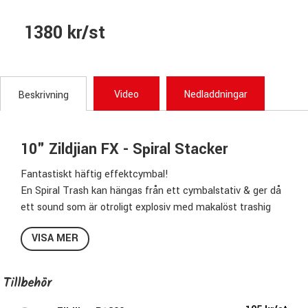
1380 kr/st
Video
Nedladdningar
Beskrivning
10" Zildjian FX - Spiral Stacker
Fantastiskt häftig effektcymbal!
En Spiral Trash kan hängas från ett cymbalstativ & ger då
ett sound som är otroligt explosiv med makalöst trashig
klang.
VISA MER
Den går även utmärkt att lägga ovanpå en
crash, splash eller china av samma eller större storlek, för
att experimentera & skapa egna, musikaliska & häftiga
Tillbehör
stacks.