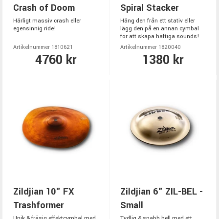
Crash of Doom
Spiral Stacker
Härligt massiv crash eller
Häng den från ett stativ eller
egensinnig ride!
lägg den på en annan cymbal
för att skapa häftiga sounds!
Artikelnummer 1810621
Artikelnummer 1820040
4760 kr
1380 kr
Zildjian 10" FX
Zildjian 6" ZIL-BEL -
Trashformer
Small
Unik & fräsig effektcymbal med
Tydlig & snabb bell med ett