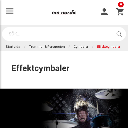
0
Startsida
Trummor & Percussion
Cymbaler
Effektcymbaler
Effektcymbaler