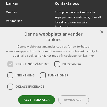
Länkar
Kontakta oss
Om oss
Som privatperson kan du inte
köpa på denna webbsida, utan all
Varumärken
försäljning sker via våra
återförsäljare.
Kampanjer
×
Denna webbplats använder
E-post:
info@emnordic.se
GDPR & Cookies
cookies
Denna webbplats använder cookies för att förbättra
Försäljningsvillkor
användarupplevelsen. Genom att använda vår webbplats samtycker
Inlogg för återförsäljare
du till alla cookies i enlighet med vår cookiepolicy.
Läs mer
STRIKT NÖDVÄNDIGT
PRESTANDA
Pro Audio
Sociala medier
INRIKTNING
FUNKTIONER
Facebook
OKLASSIFICERADE
Instagram
Youtube
ACCEPTERA ALLA
AVVISA ALLT