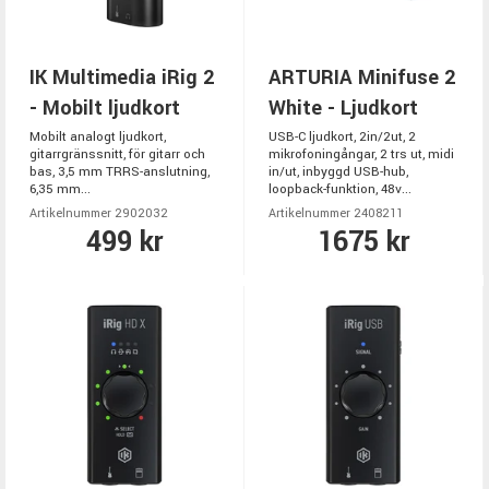
IK Multimedia iRig 2
ARTURIA Minifuse 2
- Mobilt ljudkort
White - Ljudkort
Mobilt analogt ljudkort,
USB-C ljudkort, 2in/2ut, 2
gitarrgränssnitt, för gitarr och
mikrofoningångar, 2 trs ut, midi
bas, 3,5 mm TRRS-anslutning,
in/ut, inbyggd USB-hub,
6,35 mm...
loopback-funktion, 48v...
Artikelnummer 2902032
Artikelnummer 2408211
499 kr
1675 kr