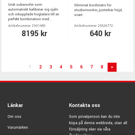
Unik subwoofer som
Slimmat bordstativ för
automatiskt kaliberar sig själv
studiomonitor, justerbar höjd,
och inkopplade högtalare till en
svart.
perfekt kombination med...
Artikelnummer 2901480
Artikelnummer 25526772
8195 kr
640 kr
1
2
3
4
5
6
7
8
>
Länkar
Kontakta oss
Om oss
Som privatperson kan du inte
köpa på denna webbsida, utan all
Varumärken
försäljning sker via våra