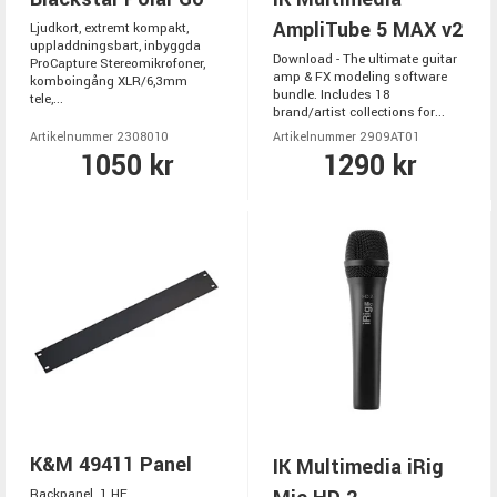
AmpliTube 5 MAX v2
Ljudkort, extremt kompakt,
uppladdningsbart, inbyggda
Download - The ultimate guitar
ProCapture Stereomikrofoner,
amp & FX modeling software
komboingång XLR/6,3mm
bundle. Includes 18
tele,...
brand/artist collections for...
Artikelnummer 2308010
Artikelnummer 2909AT01
1050 kr
1290 kr
K&M 49411 Panel
IK Multimedia iRig
Rackpanel. 1 HE.