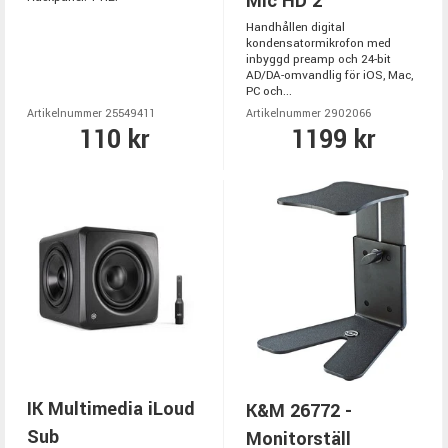
Mic HD 2
Handhållen digital
kondensatormikrofon med
inbyggd preamp och 24-bit
AD/DA-omvandlig för iOS, Mac,
PC och...
Artikelnummer 25549411
Artikelnummer 2902066
110 kr
1199 kr
IK Multimedia iLoud
K&M 26772 -
Sub
Monitorställ