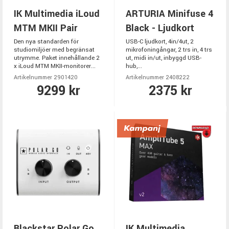
IK Multimedia iLoud
ARTURIA Minifuse 4
MTM MKII Pair
Black - Ljudkort
Den nya standarden för
USB-C ljudkort, 4in/4ut, 2
studiomiljöer med begränsat
mikrofoningångar, 2 trs in, 4 trs
utrymme. Paket innehållande 2
ut, midi in/ut, inbyggd USB-
x iLoud MTM MKII-monitorer...
hub,...
Artikelnummer 2901420
Artikelnummer 2408222
9299 kr
2375 kr
Blackstar Polar Go
IK Multimedia