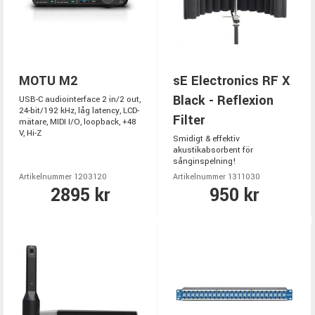
MOTU M2
sE Electronics RF X
Black - Reflexion
USB-C audiointerface 2 in/2 out,
24-bit/192 kHz, låg latency, LCD-
Filter
mätare, MIDI I/O, loopback, +48
V, Hi-Z
Smidigt & effektiv
akustikabsorbent för
sånginspelning!
Artikelnummer 1203120
Artikelnummer 1311030
2895 kr
950 kr