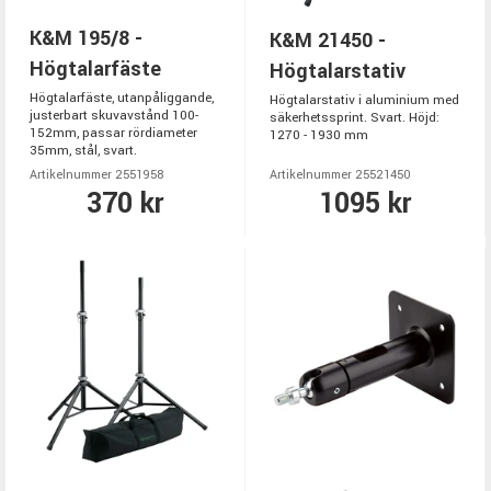
K&M 195/8 -
K&M 21450 -
Högtalarfäste
Högtalarstativ
Högtalarfäste, utanpåliggande,
Högtalarstativ i aluminium med
justerbart skuvavstånd 100-
säkerhetssprint. Svart. Höjd:
152mm, passar rördiameter
1270 - 1930 mm
35mm, stål, svart.
Artikelnummer 2551958
Artikelnummer 25521450
370 kr
1095 kr