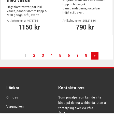
med väska
Högtalarstativ att sätta mellan
topp och bas, sk.
Högtalarstativrör, par inkl
dansbandspinne, justerbar
väska, passar 35mm-kopp &
höjd, stål, svart.
M20-gänga, stål, svarta.
Artikelnummer 4075736
Artikelnummer 25521336
1150 kr
790 kr
1
2
3
4
5
6
7
8
>
Länkar
Kontakta oss
Om oss
Som privatperson kan du inte
köpa på denna webbsida, utan all
Varumärken
försäljning sker via våra
återförsäljare.