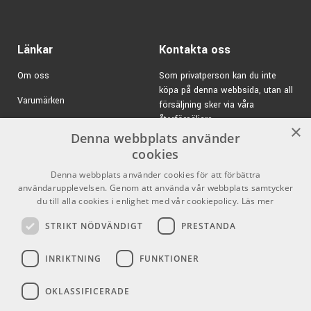
Keyboards
HERCULES bedriver exklusiv forskning och utveckling för
ARTIKELNUMMER 4076242
att eliminera de problem som vanligtvis är förknippade med
Länkar
Kontakta oss
vanliga traditionella ställ. Med dessa banbrytande lösningar
och patenterad design så skiljer sig HERCULES från
Om oss
Som privatperson kan du inte
mängden.
köpa på denna webbsida, utan all
Varumärken
försäljning sker via våra
HERCULES ställ innehåller genomtänkta lösningar som
återförsäljare.
Kampanjer
×
förbättrar funktionaliteten. HERCULES använder strikta
Denna webbplats använder
E-post:
info@emnordic.se
tillverkningsprocedurer och standarder för kvalitetskontroll
GDPR & Cookies
cookies
så du lugnt kan lita på att produkten svarar upp på dina
Denna webbplats använder cookies för att förbättra
Försäljningsvillkor
förväntningar - HERCULES är ställ du kan lita på!
användarupplevelsen. Genom att använda vår webbplats samtycker
Inlogg för återförsäljare
du till alla cookies i enlighet med vår cookiepolicy.
Läs mer
STRIKT NÖDVÄNDIGT
PRESTANDA
Pro Audio
Sociala medier
INRIKTNING
FUNKTIONER
Facebook
OKLASSIFICERADE
Instagram