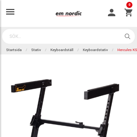
0
Startsida
Stativ
Keyboardställ
Keyboardstativ
Hercules K