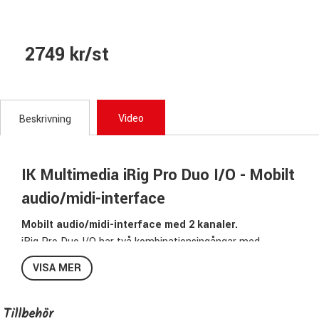
2749 kr/st
Video
Beskrivning
IK Multimedia iRig Pro Duo I/O - Mobilt
audio/midi-interface
Mobilt audio/midi-interface med 2 kanaler.
iRig Pro Duo I/O har två kombinationsingångar med
6,3mm/XLR-kontakt för instrument eller mikrofon, Klass A-
VISA MER
preamps av toppkvalité och +48V fantommatning. Den har
dessutom 2,5mm MIDI in och ut så du kan även använda
den som ett MIDI-interface.
Tillbehör