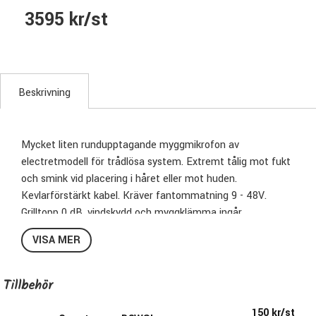
3595 kr/st
Beskrivning
Mycket liten rundupptagande myggmikrofon av
electretmodell för trådlösa system. Extremt tålig mot fukt
och smink vid placering i håret eller mot huden.
Kevlarförstärkt kabel. Kräver fantommatning 9 - 48V.
Grilltopp 0 dB, vindskydd och myggklämma ingår.
VISA MER
För placering längre från ljudkällan. (På bröstet etc.)
Max SPL: 150 dB>
Tillbehör
Frekvensomfång: 20-20000 Hz
Vikt: 0,34 gr
150 kr/st