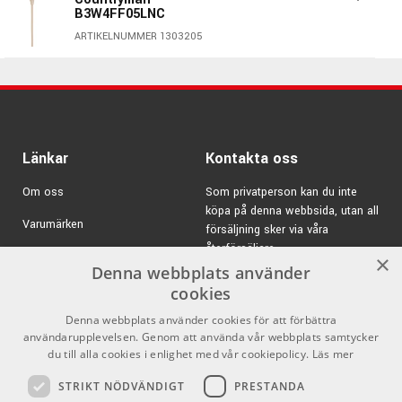
B3W4FF05LNC
ARTIKELNUMMER 1303205
För placering längre från ljudkällan. (På bröstet etc.)
Max SPL: 150 dB>
Länkar
Kontakta oss
Frekvensomfång: 20-20000 Hz
Vikt: 0,34 gr
Om oss
Som privatperson kan du inte
köpa på denna webbsida, utan all
Svart
Varumärken
försäljning sker via våra
återförsäljare.
Kampanjer
×
Denna webbplats använder
E-post:
info@emnordic.se
GDPR & Cookies
cookies
Denna webbplats använder cookies för att förbättra
Försäljningsvillkor
användarupplevelsen. Genom att använda vår webbplats samtycker
Inlogg för återförsäljare
du till alla cookies i enlighet med vår cookiepolicy.
Läs mer
STRIKT NÖDVÄNDIGT
PRESTANDA