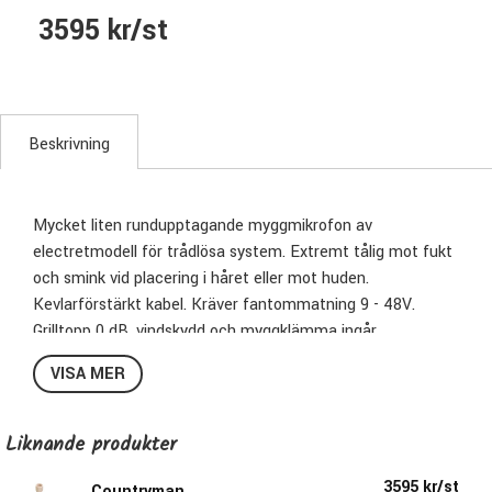
3595 kr/st
Beskrivning
Mycket liten rundupptagande myggmikrofon av
electretmodell för trådlösa system. Extremt tålig mot fukt
och smink vid placering i håret eller mot huden.
Kevlarförstärkt kabel. Kräver fantommatning 9 - 48V.
Grilltopp 0 dB, vindskydd och myggklämma ingår.
VISA MER
Liknande produkter
3595 kr/st
Countryman