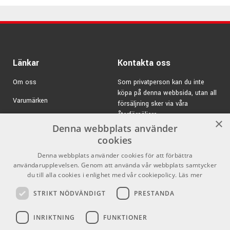
secure and looking pristine, whether in storage or on the
road.
Perfect for storing and transporting your V7 MC1 or
MC2 microphone capsules
Länkar
Kontakta oss
Great for protecting your mics from dust, dirt, and
scratches
Om oss
Som privatperson kan du inte
Included thread protector for both MC1 and MC2
köpa på denna webbsida, utan all
Varumärken
försäljning sker via våra
återförsäljare.
Kampanjer
×
Denna webbplats använder
E-post:
info@emnordic.se
GDPR & Cookies
cookies
Denna webbplats använder cookies för att förbättra
Försäljningsvillkor
användarupplevelsen. Genom att använda vår webbplats samtycker
Inlogg för återförsäljare
du till alla cookies i enlighet med vår cookiepolicy.
Läs mer
STRIKT NÖDVÄNDIGT
PRESTANDA
Pro Audio
Sociala medier
INRIKTNING
FUNKTIONER
Facebook