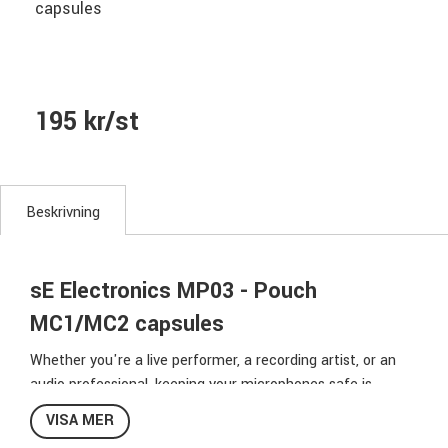
capsules
195 kr/st
Beskrivning
sE Electronics MP03 - Pouch
MC1/MC2 capsules
Whether you're a live performer, a recording artist, or an
audio professional, keeping your microphones safe is
essential. The MP03 Capsule Pouch offers premium
VISA MER
protection, designed to keep your V7 MC1 or MC2 capsules