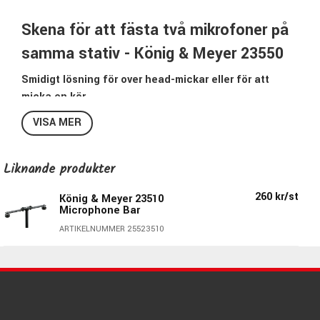
Skena för att fästa två mikrofoner på
samma stativ - König & Meyer 23550
Smidigt lösning för over head-mickar eller för att
micka en kör.
Du monterar enkelt denna på stativet där man normalt
VISA MER
sätter mikrofonklykan och får då istället möjligheten att
montera två mickar på samma stativ. Mycket praktiskt för
ex. överhängsmickning. Dom två mickarna man monterar i
Liknande produkter
skenan kan justeras steglöst så dom sitter mellan 60 och
260 kr/st
König & Meyer 23510
172mm ifrån varandra.
Microphone Bar
Skenan har 3/8"-gänga och inga lösa delar som kan
ARTIKELNUMMER 25523510
försvinna.
Specifikationer 23550:
Färg: Svart
Längd: 200mm