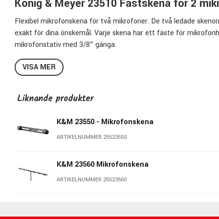
König & Meyer 23510 Fästskena för 2 mik
Flexibel mikrofonskena för två mikrofoner. De två ledade skenorn
exakt för dina önskemål. Varje skena har ett fäste för mikrofon
mikrofonstativ med 3/8" gänga.
Tillverkad i stål.
VISA MER
Längd: 217 mm
Mikrofon och stativfästen: 3/8"
Liknande produkter
K&M 23550 - Mikrofonskena
ARTIKELNUMMER 25523550
K&M 23560 Mikrofonskena
ARTIKELNUMMER 25523560