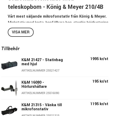
teleskopbom - König & Meyer 210/4B
Vårt mest säljande mikrofonstativ från König & Meyer.
Mickstativ med korta, hopfällbara ben, steglös höjdjustering
och tvådelad bom.
VISA MER
Populärt stativ till sångmikrofonen då dom korta benen gör
att det tar mindre scenyta och teleskopbommen gör det
enkelt att hitta en bra mickplacering oavsett om du bara
Tillbehör
sjunger eller om du även spelar ett instrument samtidigt.
1995 kr/st
K&M 21427 - Stativbag
med hjul
Specifikationer 210/4B:
ARTIKELNUMMER 25521427
Färg: Svart
Höjd: 900 - 1605mm
195 kr/st
K&M 16080 -
Bomlängd: 435 - 745mm
Hörlurshållare
Benlängd: 245mm
ARTIKELNUMMER 25516080
Vikt: 2,61kg
1195 kr/st
K&M 21315 - Väska till
Storsäljare
mikrofonstativ
KM's artikelnr: 21040-300-55
ARTIKELNUMMER 25521315