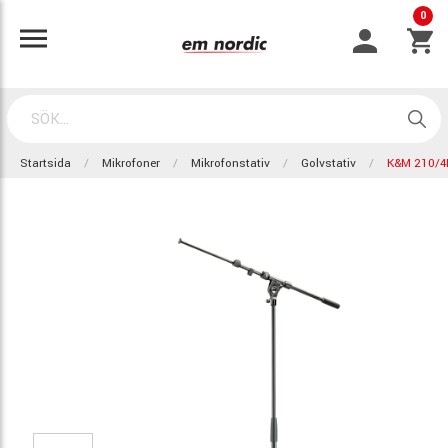
0
Startsida
Mikrofoner
Mikrofonstativ
Golvstativ
K&M 210/4B