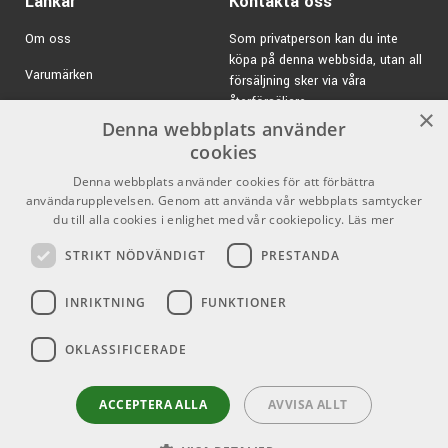
Länkar
Kontakta oss
Om oss
Som privatperson kan du inte
köpa på denna webbsida, utan all
Varumärken
försäljning sker via våra
återförsäljare.
Kampanjer
×
Denna webbplats använder
E-post:
info@emnordic.se
GDPR & Cookies
cookies
Denna webbplats använder cookies för att förbättra
Försäljningsvillkor
användarupplevelsen. Genom att använda vår webbplats samtycker
Inlogg för återförsäljare
du till alla cookies i enlighet med vår cookiepolicy.
Läs mer
STRIKT NÖDVÄNDIGT
PRESTANDA
Pro Audio
Sociala medier
INRIKTNING
FUNKTIONER
Facebook
OKLASSIFICERADE
Instagram
Youtube
ACCEPTERA ALLA
AVVISA ALLT