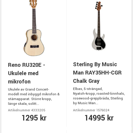
Sterling By Music
Reno RU320E -
Man RAY35HH-CGR
Ukulele med
Chalk Gray
mikrofon
Elbas, 5‑strängad,
Ukulele av Grand Concert-
Nyatoh‑kropp, roasted-lönnhals,
modell med inbyggd mikrofon &
rosewood‑greppbräda, Sterling
stämapparat. Större kropp,
by Music Man...
länge skala, solitt...
Artikelnummer 4333205
Artikelnummer 1576024
1295 kr
14995 kr