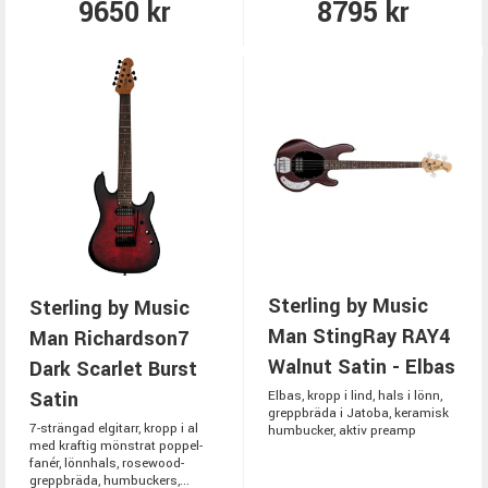
9650 kr
8795 kr
Sterling by Music
Sterling by Music
Man StingRay RAY4
Man Richardson7
Walnut Satin - Elbas
Dark Scarlet Burst
Satin
Elbas, kropp i lind, hals i lönn,
greppbräda i Jatoba, keramisk
7-strängad elgitarr, kropp i al
humbucker, aktiv preamp
med kraftig mönstrat poppel-
fanér, lönnhals, rosewood-
greppbräda, humbuckers,...