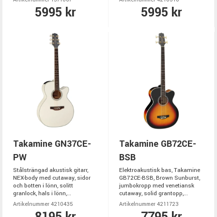
5995 kr
5995 kr
Takamine GN37CE-
Takamine GB72CE-
PW
BSB
Stålsträngad akustisk gitarr,
Elektroakustisk bas, Takamine
NEX-body med cutaway, sidor
GB72CE-BSB, Brown Sunburst,
och botten i lönn, solitt
jumbokropp med venetiansk
granlock, hals i lönn,...
cutaway, solid grantopp,...
Artikelnummer 4210435
Artikelnummer 4211723
8195 kr
7795 kr