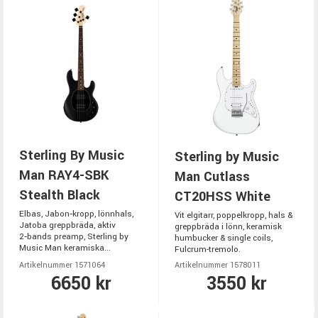
Sterling By Music
Sterling by Music
Man RAY4-SBK
Man Cutlass
Stealth Black
CT20HSS White
Elbas, Jabon‑kropp, lönnhals,
Vit elgitarr, poppelkropp, hals &
Jatoba greppbräda, aktiv
greppbräda i lönn, keramisk
2‑bands preamp, Sterling by
humbucker & single coils,
Music Man keramiska...
Fulcrum-tremolo.
Artikelnummer 1571064
Artikelnummer 1578011
6650 kr
3550 kr