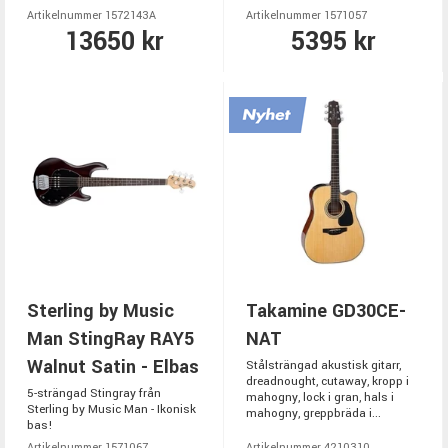
Artikelnummer 1572143A
Artikelnummer 1571057
13650 kr
5395 kr
Sterling by Music
Takamine GD30CE-
Man StingRay RAY5
NAT
Walnut Satin - Elbas
Stålsträngad akustisk gitarr,
dreadnought, cutaway, kropp i
5-strängad Stingray från
mahogny, lock i gran, hals i
Sterling by Music Man - Ikonisk
mahogny, greppbräda i...
bas!
Artikelnummer 1571067
Artikelnummer 4210310