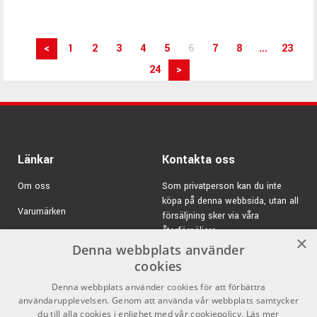
<
1
2
3
4
5
6
7
8
...
23
24
>
Länkar
Kontakta oss
Om oss
Som privatperson kan du inte
köpa på denna webbsida, utan all
Varumärken
försäljning sker via våra
återförsäljare.
Kampanjer
×
Denna webbplats använder
E-post:
info@emnordic.se
GDPR & Cookies
cookies
Denna webbplats använder cookies för att förbättra
Försäljningsvillkor
användarupplevelsen. Genom att använda vår webbplats samtycker
Inlogg för återförsäljare
du till alla cookies i enlighet med vår cookiepolicy.
Läs mer