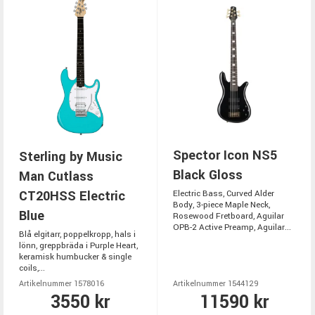
Spector Icon NS5
Sterling by Music
Black Gloss
Man Cutlass
CT20HSS Electric
Electric Bass, Curved Alder
Body, 3-piece Maple Neck,
Blue
Rosewood Fretboard, Aguilar
OPB-2 Active Preamp, Aguilar...
Blå elgitarr, poppelkropp, hals i
lönn, greppbräda i Purple Heart,
keramisk humbucker & single
coils,...
Artikelnummer 1578016
Artikelnummer 1544129
3550 kr
11590 kr