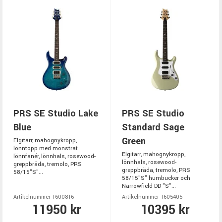
PRS SE Studio Lake
PRS SE Studio
Blue
Standard Sage
Green
Elgitarr, mahognykropp,
lönntopp med mönstrat
Elgitarr, mahognykropp,
lönnfanér, lönnhals, rosewood-
lönnhals, rosewood-
greppbräda, tremolo, PRS
greppbräda, tremolo, PRS
58/15"S"...
58/15"S" humbucker och
Narrowfield DD "S"...
Artikelnummer 1600816
Artikelnummer 1605405
11950 kr
10395 kr