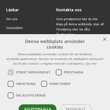
Länkar
Kontakta oss
Om oss
Som privatperson kan du inte
köpa på denna webbsida, utan all
Varumärken
försäljning sker via våra
återförsäljare.
Kampanjer
×
Denna webbplats använder
E-post:
info@emnordic.se
GDPR & Cookies
cookies
Denna webbplats använder cookies för att förbättra
Försäljningsvillkor
användarupplevelsen. Genom att använda vår webbplats samtycker
Inlogg för återförsäljare
du till alla cookies i enlighet med vår cookiepolicy.
Läs mer
STRIKT NÖDVÄNDIGT
PRESTANDA
Pro Audio
Sociala medier
INRIKTNING
FUNKTIONER
Facebook
OKLASSIFICERADE
Instagram
Youtube
ACCEPTERA ALLA
AVVISA ALLT