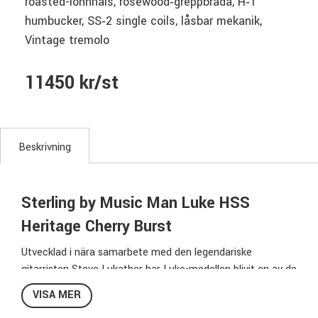
roasted-lönnhals, rosewood‑greppbräda, H‑1
humbucker, SS‑2 single coils, låsbar mekanik,
Vintage tremolo
11450 kr/st
Beskrivning
Sterling by Music Man Luke HSS
Heritage Cherry Burst
Utvecklad i nära samarbete med den legendariske
gitarristen Steve Lukather har Luke-modellen blivit en av de
mest igenkännbara moderna elgitarrerna på marknaden.
VISA MER
Nya Luke HSS bygger vidare på den ikoniska