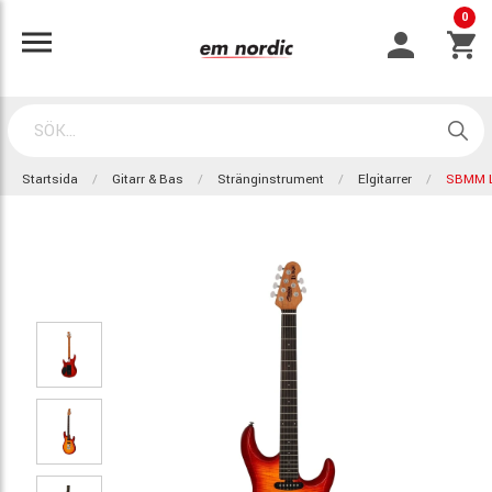
0
Startsida
Gitarr & Bas
Stränginstrument
Elgitarrer
SBMM L