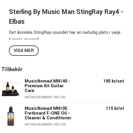
Sterling By Music Man StingRay Ray4 -
Elbas
Det ikoniska StingRay-soundet har en naturlig plats i varje
basists arsenal!
2-bands aktiv preamp & humbucker av low noice-
VISA MER
modell matchas med den klassiska StingRay-kroppen som
är något justerad för bättre spelbarhet.
Resultatet blir en bas med moderna specifikationer & med
Tillbehör
en kultförklarad ton & look.
MusicNomad MN140 -
195 kr/set
Premium Kit Guitar
Sterling StingRay RAY4-WS-R1:
Care
ARTIKELNUMMER 1451140
Finish:
Walnut Satin
Modell
: RAY4-WS-R1
MusicNomad MN105
115 kr/st
Kropp:
Lind
Fretboard F-ONE Oil -
Cleaner & Conditioner
Hals:
Lönn - 21 Medium Band / 34” Mensur
ARTIKELNUMMER 1451105
Greppbräda:
Jatoba - 9,5” Radie