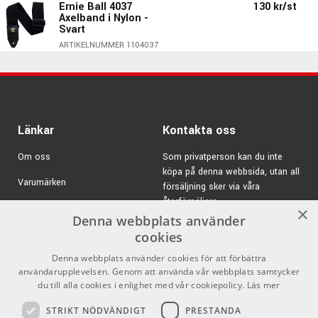
Mikrofon:
1st Keramisk Humbucker
Ernie Ball 4037
130 kr/st
Axelband i Nylon -
Stämskruvar:
Öppen Mekanik
Svart
Stall:
Justerbart fast
ARTIKELNUMMER 1104037
Halsinfästning:
6-bults
Kontroller
: 2 bands aktiv pre-amp
Hercules GS412B-
475 kr/st
PLUS - Golvstativ för
gitarr
ARTIKELNUMMER 4075131
Länkar
Kontakta oss
620 kr/st
Ernie Ball 4114 -
Musician's Tool Kit
Om oss
Som privatperson kan du inte
ARTIKELNUMMER 1104114
köpa på denna webbsida, utan all
Varumärken
försäljning sker via våra
AMP CR-10 - 3m
125 kr/st
återförsäljare.
Kampanjer
×
Tele/Tele-
Denna webbplats använder
instrumentkabel med
E-post:
info@emnordic.se
Sterling by Music Man
6,3mm kontakter
GDPR & Cookies
cookies
ARTIKELNUMMER 3911010
Denna webbplats använder cookies för att förbättra
Försäljningsvillkor
Under Music Man’s flagg tillverkar Sterling By Music Man
användarupplevelsen. Genom att använda vår webbplats samtycker
60 kr/st
instrument i samma anda som Music Man’s klassiska
Ernie Ball 4220 -
Inlogg för återförsäljare
du till alla cookies i enlighet med vår cookiepolicy.
Läs mer
Mikrofiberduk
design och innovativa lösningar. Här finner du en rad olika
ARTIKELNUMMER 1104220
modeller av elgitarrer och elbasar som inkluderar allt från
STRIKT NÖDVÄNDIGT
PRESTANDA