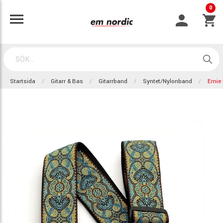
0
Startsida
Gitarr & Bas
Gitarrband
Syntet/nylonband
Ernie