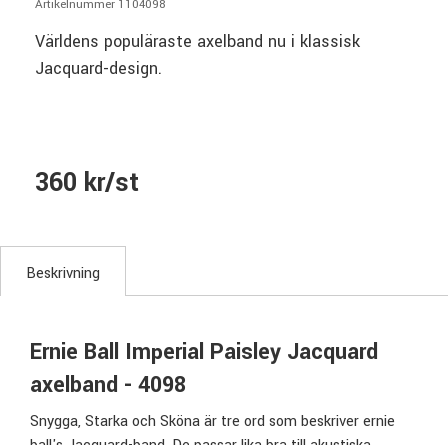
Artikelnummer 1104098
Världens populäraste axelband nu i klassisk
Jacquard-design.
360 kr/st
Beskrivning
Ernie Ball Imperial Paisley Jacquard
axelband - 4098
Snygga, Starka och Sköna är tre ord som beskriver ernie
ball's Jacquard-band. De passar lika bra till akustiska