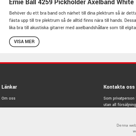
Ernie Ball 4259 Pickholder Axelband White
Behöver du ett bra band och närhet till dina plektrum så är dett
fästa upp till tre plektrum så de alltid finns nära till hands. De
lika bra till akustiska gitarrer med axelbandshållare som till elg
och passar därmed de allra flesta oavsett om man är lång eller k
VISA MER
Bredd: 5cm
Längd Justerbar från 104 cm – 180 cm
Plektrum ingår ej
Ernie Ball Axelband
Länkar
Kontakta oss
Ernie Ball har ett digert utbud av axelband alltifrån enkla bra nylo
Om oss
Som privatperson 
stil, eller känner du att du vill ha ett band som reducerar vikten 
utan all försäljning
du ha ett coolt band för att sticka ut på scen så skall du kolla
Varumärken
designer. Tycker du att ditt instrument är tungt, titta närmar
E-post:
info@emno
Kampanjer
vikten av instrumentet över hela bandet. Oavsett anledning, Ernie
Denna webb
GDPR & Cookies
w