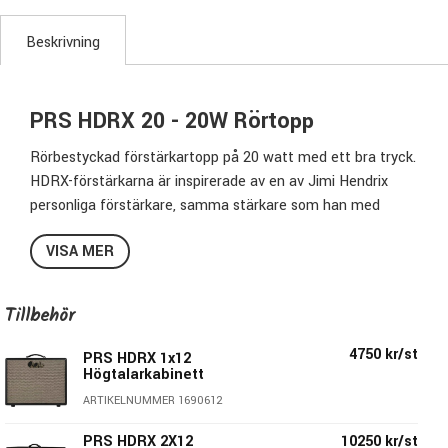
Beskrivning
PRS HDRX 20 - 20W Rörtopp
Rörbestyckad förstärkartopp på 20 watt med ett bra tryck.
HDRX-förstärkarna är inspirerade av en av Jimi Hendrix
personliga förstärkare, samma stärkare som han med
största sannolikhet använde på Woodstock 1969. Just
VISA MER
denna stärkare fick Paul Reed Smith & Doug Sewell som är
förstärkardesigner på PRS studera i minsta detalj under
2018. Med fokus på soundet den toppen levererade
Tillbehör
skapade man HDRX-topparna HDRX50 och HDRX100. Nu
finns en 20 Watts version - HDRX20! PRS har verkligen
4750 kr/st
PRS HDRX 1x12
lyckats få fram en nyskapande, innovativ och modern
Högtalarkabinett
rörtopp men som har det eftertraktade soundet som
ARTIKELNUMMER 1690612
Brittiska förstärkare hade på sent 60-tal.
PRS HDRX 2X12
10250 kr/st
Soundet har ett fokuserat toppregister men blir inte hårt