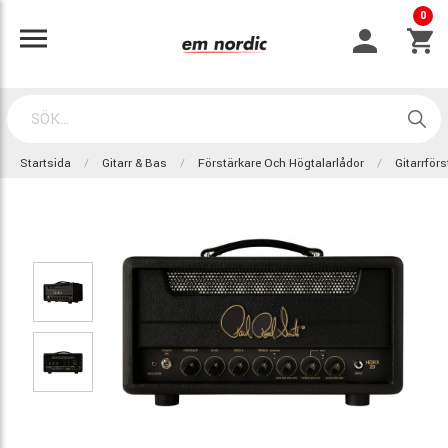
0
Startsida
Gitarr & Bas
Förstärkare Och Högtalarlådor
Gitarrför