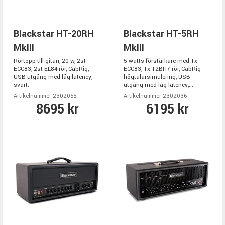
Blackstar HT-20RH
Blackstar HT-5RH
MkIII
MkIII
Rörtopp till gitarr, 20 w, 2st
5 watts förstärkare med 1x
ECC83, 2st EL84-rör, CabRig,
ECC83, 1x 12BH7 rör, CabRig
USB-utgång med låg latency,
högtalarsimulering, USB-
svart.
utgång med låg latency,...
Artikelnummer 2302055
Artikelnummer 2302036
8695 kr
6195 kr