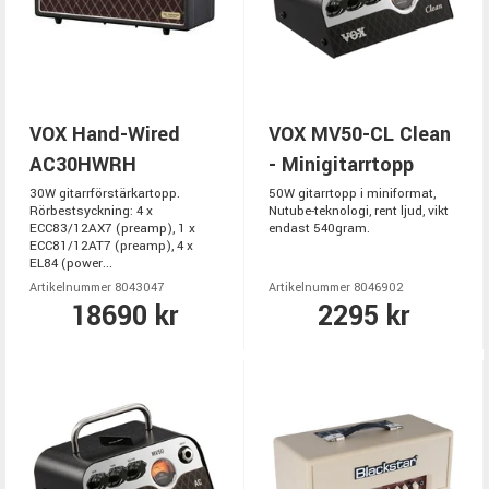
VOX Hand-Wired
VOX MV50-CL Clean
AC30HWRH
- Minigitarrtopp
30W gitarrförstärkartopp.
50W gitarrtopp i miniformat,
Rörbestsyckning: 4 x
Nutube-teknologi, rent ljud, vikt
ECC83/12AX7 (preamp), 1 x
endast 540gram.
ECC81/12AT7 (preamp), 4 x
EL84 (power...
Artikelnummer 8043047
Artikelnummer 8046902
18690 kr
2295 kr