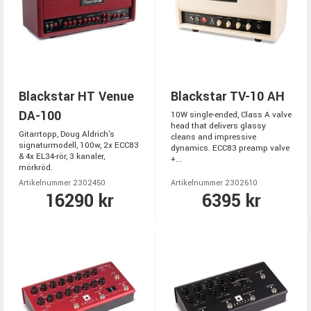
Blackstar HT Venue
Blackstar TV-10 AH
DA-100
10W single-ended, Class A valve
head that delivers glassy
Gitarrtopp, Doug Aldrich's
cleans and impressive
signaturmodell, 100w, 2x ECC83
dynamics. ECC83 preamp valve
& 4x EL34-rör, 3 kanaler,
+...
mörkröd.
Artikelnummer 2302450
Artikelnummer 2302610
16290 kr
6395 kr