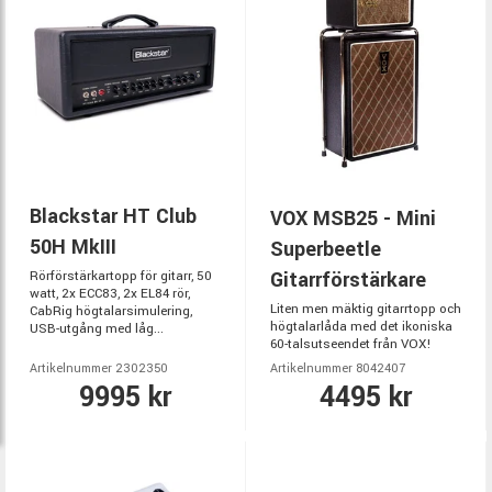
Blackstar HT Club
VOX MSB25 - Mini
50H MkIII
Superbeetle
Gitarrförstärkare
Rörförstärkartopp för gitarr, 50
watt, 2x ECC83, 2x EL84 rör,
Liten men mäktig gitarrtopp och
CabRig högtalarsimulering,
högtalarlåda med det ikoniska
USB-utgång med låg...
60-talsutseendet från VOX!
Artikelnummer 2302350
Artikelnummer 8042407
9995 kr
4495 kr