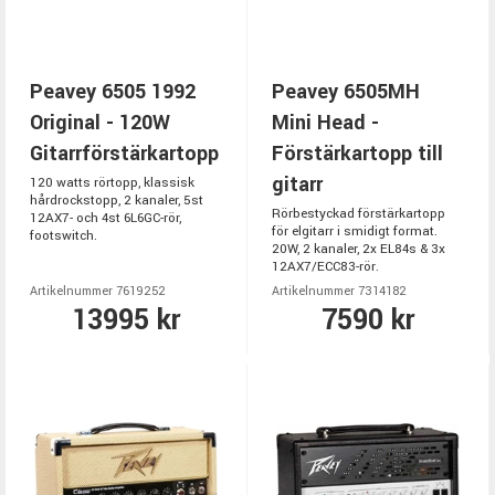
Peavey 6505 1992
Peavey 6505MH
Original - 120W
Mini Head -
Gitarrförstärkartopp
Förstärkartopp till
gitarr
120 watts rörtopp, klassisk
hårdrockstopp, 2 kanaler, 5st
Rörbestyckad förstärkartopp
12AX7- och 4st 6L6GC-rör,
för elgitarr i smidigt format.
footswitch.
20W, 2 kanaler, 2x EL84s & 3x
12AX7/ECC83-rör.
Artikelnummer 7619252
Artikelnummer 7314182
13995 kr
7590 kr