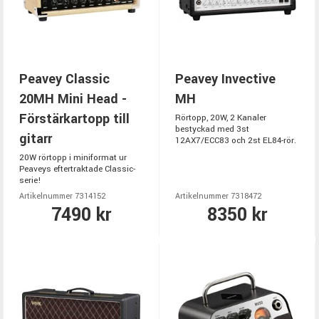
Peavey Classic
Peavey Invective
20MH Mini Head -
MH
Förstärkartopp till
Rörtopp, 20W, 2 Kanaler
bestyckad med 3st
gitarr
12AX7/ECC83 och 2st EL84-rör.
20W rörtopp i miniformat ur
Peaveys eftertraktade Classic-
serie!
Artikelnummer 7314152
Artikelnummer 7318472
7490 kr
8350 kr