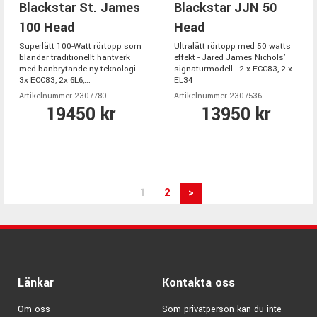
Blackstar St. James
Blackstar JJN 50
100 Head
Head
Superlätt 100-Watt rörtopp som
Ultralätt rörtopp med 50 watts
blandar traditionellt hantverk
effekt - Jared James Nichols'
med banbrytande ny teknologi.
signaturmodell - 2 x ECC83, 2 x
3x ECC83, 2x 6L6,...
EL34
Artikelnummer 2307780
Artikelnummer 2307536
19450 kr
13950 kr
1
2
>
Länkar
Kontakta oss
Om oss
Som privatperson kan du inte