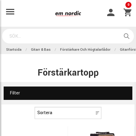
0
Startsida
Gitarr & Bas
Förstärkare Och Högtalarlådor
Gitarrför
Förstärkartopp
Filter