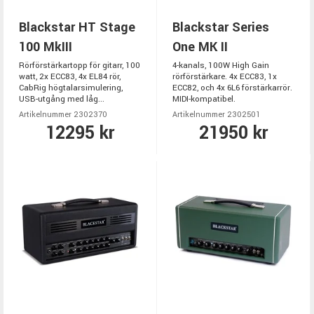
Blackstar HT Stage
Blackstar Series
100 MkIII
One MK II
Rörförstärkartopp för gitarr, 100
4-kanals, 100W High Gain
watt, 2x ECC83, 4x EL84 rör,
rörförstärkare. 4x ECC83, 1x
CabRig högtalarsimulering,
ECC82, och 4x 6L6 förstärkarrör.
USB-utgång med låg...
MIDI-kompatibel.
Artikelnummer 2302370
Artikelnummer 2302501
12295 kr
21950 kr