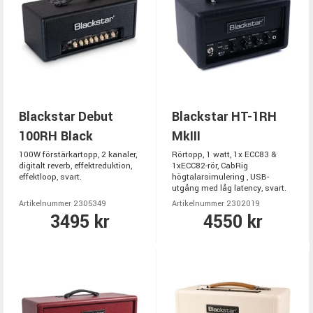
Blackstar Debut
Blackstar HT-1RH
100RH Black
MkIII
100W förstärkartopp, 2 kanaler,
Rörtopp, 1 watt, 1x ECC83 &
digitalt reverb, effektreduktion,
1xECC82-rör, CabRig
effektloop, svart.
högtalarsimulering , USB-
utgång med låg latency, svart.
Artikelnummer 2305349
Artikelnummer 2302019
3495 kr
4550 kr