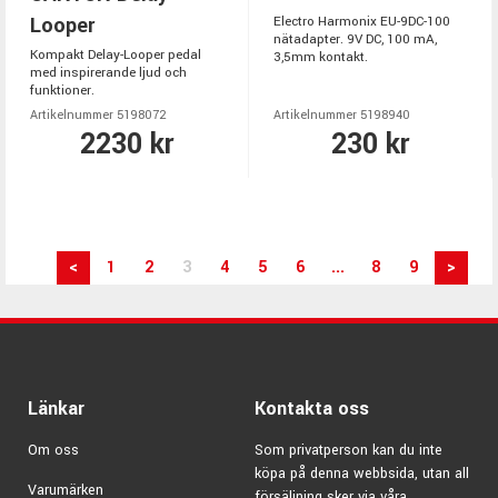
Looper
Electro Harmonix EU-9DC-100
nätadapter. 9V DC, 100 mA,
Kompakt Delay-Looper pedal
3,5mm kontakt.
med inspirerande ljud och
funktioner.
Artikelnummer 5198072
Artikelnummer 5198940
2230 kr
230 kr
<
1
2
3
4
5
6
...
8
9
>
Länkar
Kontakta oss
Om oss
Som privatperson kan du inte
köpa på denna webbsida, utan all
Varumärken
försäljning sker via våra