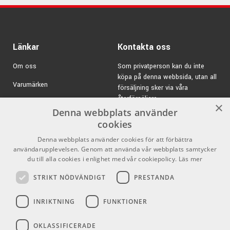
Länkar
Kontakta oss
Om oss
Som privatperson kan du inte
köpa på denna webbsida, utan all
Varumärken
försäljning sker via våra
återförsäljare.
Kampanjer
×
Denna webbplats använder
E-post:
info@emnordic.se
GDPR & Cookies
cookies
Denna webbplats använder cookies för att förbättra
Försäljningsvillkor
användarupplevelsen. Genom att använda vår webbplats samtycker
Inlogg för återförsäljare
du till alla cookies i enlighet med vår cookiepolicy.
Läs mer
STRIKT NÖDVÄNDIGT
PRESTANDA
Pro Audio
Sociala medier
INRIKTNING
FUNKTIONER
Facebook
OKLASSIFICERADE
Instagram