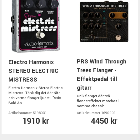
PRS Wind Through
Electro Harmonix
Trees Flanger -
STEREO ELECTRIC
Effektpedal till
MISTRESS
gitarr
Electro Harmonix Stereo Electric
Mistress. Tänk dig det där täta
Unik flanger där två
och varma flanger-ljudet i "Axis
flangereffekter matchas i
Bold As...
samma chassi!
Artikelnummer 5198031
Artikelnummer 1690901
1910 kr
4450 kr