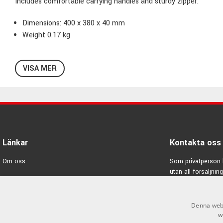
Includes comfortable carrying handles and sturdy zipper.
Dimensions: 400 x 380 x 40 mm
Weight 0.17 kg
VISA MER
Länkar
Kontakta oss
Om oss
Som privatperson 
utan all försäljning
Varumärken
E-post:
info@emno
Kampanjer
Denna webb
GDPR & Cookies
w