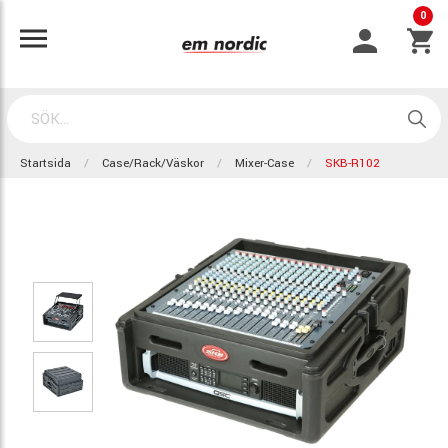
0
Startsida
Case/Rack/Väskor
Mixer-Case
SKB-R102