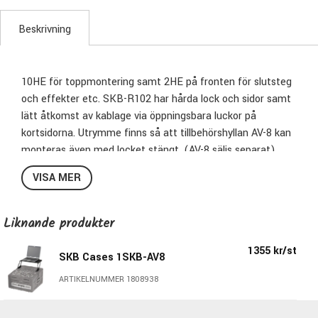
Beskrivning
10HE för toppmontering samt 2HE på fronten för slutsteg
och effekter etc. SKB-R102 har hårda lock och sidor samt
lätt åtkomst av kablage via öppningsbara luckor på
kortsidorna. Utrymme finns så att tillbehörshyllan AV-8 kan
monteras även med locket stängt. (AV-8 säljs separat).
VISA MER
2HE frontmontering
Liknande produkter
1355 kr/st
SKB Cases 1SKB-AV8
ARTIKELNUMMER 1808938