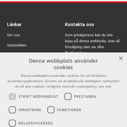
Länkar
Kontakta oss
Om oss
Som privatperson kan du inte
köpa på denna webbsida, utan all
Varumärken
försäljning sker via våra
återförsäljare.
Kampanjer
×
Denna webbplats använder
E-post:
info@emnordic.se
GDPR & Cookies
cookies
Denna webbplats använder cookies för att förbättra
Försäljningsvillkor
användarupplevelsen. Genom att använda vår webbplats samtycker
Inlogg för återförsäljare
du till alla cookies i enlighet med vår cookiepolicy.
Läs mer
STRIKT NÖDVÄNDIGT
PRESTANDA
Pro Audio
Sociala medier
INRIKTNING
FUNKTIONER
Facebook
OKLASSIFICERADE
Instagram