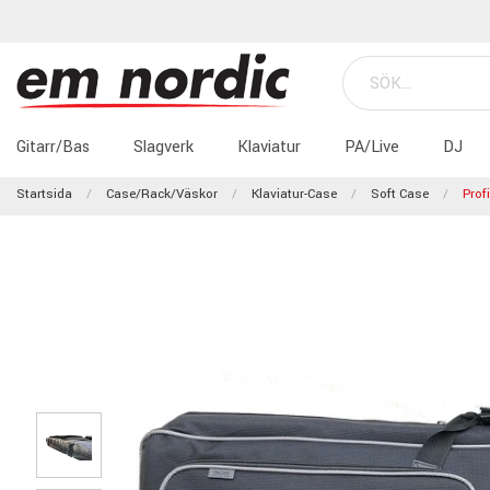
Gitarr/Bas
Slagverk
Klaviatur
PA/Live
DJ
Startsida
Case/Rack/Väskor
Klaviatur-Case
Soft Case
Prof