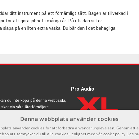
r ditt instrument på ett förnämligt sätt. Bagen är tillverkad i
r för att göra jobbet i många år. På utsidan sitter
a släpa på en liten extra väska. Du bär den i det behagliga
dersidan sitter en gummilist för att du ska kunna ställa ner
Pro Audio
kan du inte köpa på denna webbsida,
 sker via våra återförsäljare.
Denna webbplats använder cookies
rdic.se
plats använder cookies för att förbättra användarupplevelsen. Genom att 
ebbplats samtycker du till alla cookies i enlighet med vår cookiepolicy.
Läs m