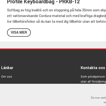
Profile Keyboardbag - PRKB-12
Softbag av hög kvalité och en stoppning på hela 35mm som skydda
ett vattenavvisande Cordura-material och med kraftiga dragkedjo
tre tillbehörsfickor så du kan ta med dig tillbehör utan att behöv
handtaget eller över axeln med den löstagbara axelremmen. På un
VISA MER
bagen utan att ytmaterialet blir blött och smutsigt.
Specifikationer PRKB-12:
Färg:
Svart
Passar:
61-tangenters keyboard
Innermått:
97 x 39 x 15cm
Länkar
Kontakta oss
Material:
Cordura
Stoppning:
35mm
Om oss
Som privatperson 
Tre yttre tillbehörsfickor
utan all försäljning
Varumärken
Löstagbar axelrem
E-post:
info@emno
Behagligt handtag
Kampanjer
Kraftiga dragkedjor
Denna webb
GDPR & Cookies
Gummerad undersida
w