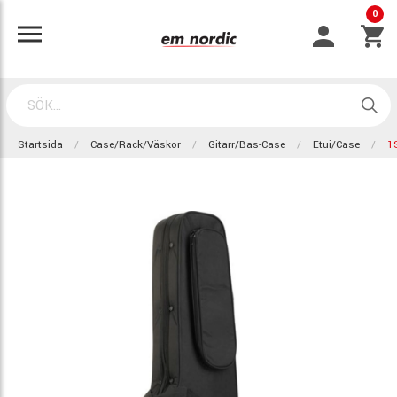
0
Startsida
Case/Rack/Väskor
Gitarr/Bas-Case
Etui/Case
1